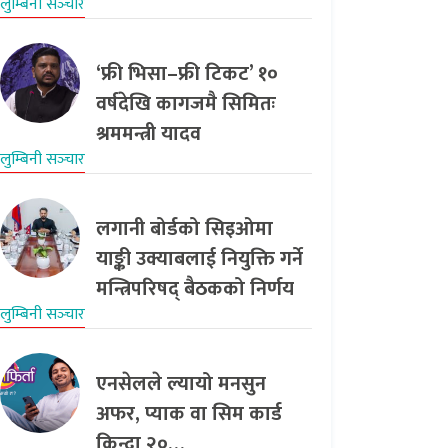
लुम्बिनी सञ्‍चार
‘फ्री भिसा–फ्री टिकट’ १०
वर्षदेखि कागजमै सिमितः
श्रममन्त्री यादव
लुम्बिनी सञ्‍चार
लगानी बोर्डको सिइओमा
याङ्की उक्याबलाई नियुक्ति गर्ने
मन्त्रिपरिषद् बैठकको निर्णय
लुम्बिनी सञ्‍चार
एनसेलले ल्यायो मनसुन
अफर, प्याक वा सिम कार्ड
किन्दा २०…