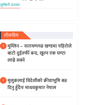
लुम्बिनी सञ्‍चार
लोकप्रिय
मुग्लिन – नारायणगढ खण्डमा पहिरोले
१
बाटो दुईतर्फी बन्द, खुल्न एक घण्टा
लाग्ने सक्ने
मुलुकलाई विदेशीको क्रीडाभूमि बन्न
२
दिनु हुँदैनः माधवकुमार नेपाल