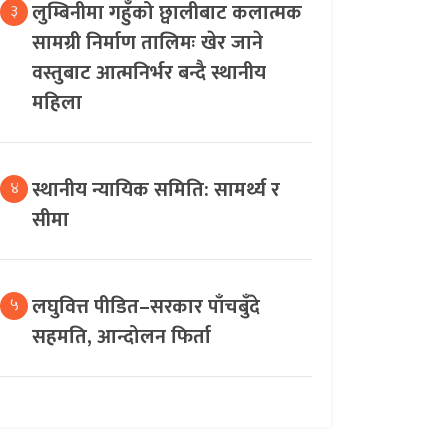
लुम्बिनीमा गहुँको छ्वालीबाट कलात्मक
३
सामग्री निर्माण तालिमः खेर जाने
वस्तुबाट आत्मनिर्भर बन्दै स्थानीय
महिला
स्थानीय न्यायिक समिति: सामर्थ्य र
४
सीमा
लघुवित्त पीडित–सरकार पाँचबुँदे
५
सहमति, आन्दोलन फिर्ता