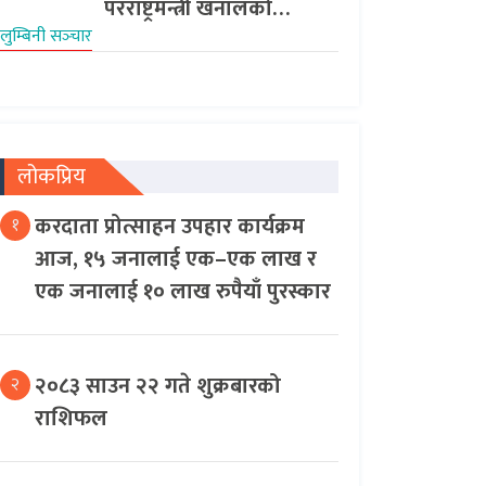
परराष्ट्रमन्त्री खनालको…
लुम्बिनी सञ्‍चार
लोकप्रिय
करदाता प्रोत्साहन उपहार कार्यक्रम
१
आज, १५ जनालाई एक–एक लाख र
एक जनालाई १० लाख रुपैयाँ पुरस्कार
२०८३ साउन २२ गते शुक्रबारको
२
राशिफल