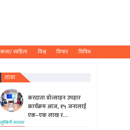
कला/ साहित्य
विश्व
विचार
विविध
ताजा
करदाता प्रोत्साहन उपहार
कार्यक्रम आज, १५ जनालाई
एक–एक लाख र…
लुम्बिनी सञ्‍चार