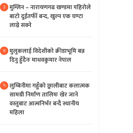
मुग्लिन – नारायणगढ खण्डमा पहिरोले
३
बाटो दुईतर्फी बन्द, खुल्न एक घण्टा
लाग्ने सक्ने
मुलुकलाई विदेशीको क्रीडाभूमि बन्न
४
दिनु हुँदैनः माधवकुमार नेपाल
लुम्बिनीमा गहुँको छ्वालीबाट कलात्मक
५
सामग्री निर्माण तालिमः खेर जाने
वस्तुबाट आत्मनिर्भर बन्दै स्थानीय
महिला