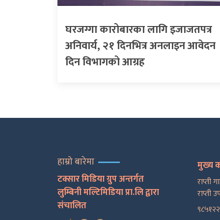
घरजग्गा कारोबारका लागि इजाजतपत्र
अनिवार्य, २१ दिनभित्र अनलाइन आवेदन
दिन विभागको आग्रह
हाम्रो बारेमा
मुख्य 
टक्सार मिडिया ग्रुप अन्तर्गत
राप्ती ग
लुम्बिनी मल्टिमिडिया प्रा.लि द्वारा
राप्ती उ
संचालित
९८५१२