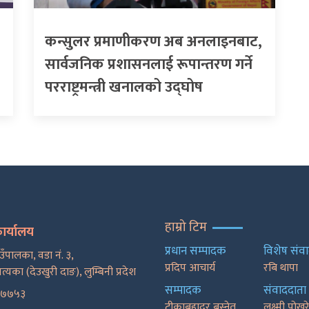
कन्सुलर प्रमाणीकरण अब अनलाइनबाट,
सार्वजनिक प्रशासनलाई रूपान्तरण गर्ने
परराष्ट्रमन्त्री खनालको उद्घोष
हाम्रो टिम
कार्यालय
प्रधान सम्पादक
विशेष संव
ाउँपालका, वडा नं. ३,
प्रदिप आचार्य
रबि थापा
पत्यका (देउखुरी दाङ), लुम्बिनी प्रदेश
सम्पादक
संवाददाता
२७७५३
टीकाबहादुर बस्नेत
लक्ष्मी पोख