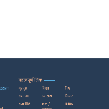
महत्वपूर्ण लिंक
ाददाता
गृहपृष्ठ
शिक्षा
विश्व
समाचार
स्वास्थ्य
विचार
राजनीति
कला/
विविध
रेल