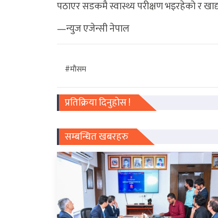
पठाएर सडकमै स्वास्थ्य परीक्षण भइरहेको र खा
—न्युज एजेन्सी नेपाल
#माैसम
प्रतिक्रिया दिनुहोस !
सम्बन्धित खबरहरु