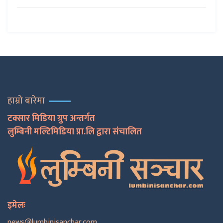
हाम्रो बारेमा
टक्सार मिडिया ग्रुप अन्तर्गत
लुम्बिनी मल्टिमिडिया प्रा.लि द्वारा संचालित
इमेलः
news@lumbinisanchar.com