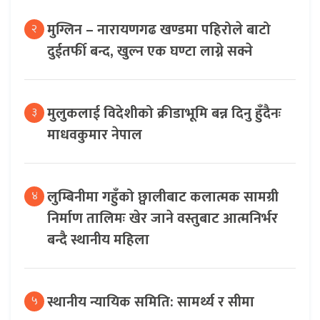
मुग्लिन – नारायणगढ खण्डमा पहिरोले बाटो
२
दुईतर्फी बन्द, खुल्न एक घण्टा लाग्ने सक्ने
मुलुकलाई विदेशीको क्रीडाभूमि बन्न दिनु हुँदैनः
३
माधवकुमार नेपाल
लुम्बिनीमा गहुँको छ्वालीबाट कलात्मक सामग्री
४
निर्माण तालिमः खेर जाने वस्तुबाट आत्मनिर्भर
बन्दै स्थानीय महिला
स्थानीय न्यायिक समिति: सामर्थ्य र सीमा
५