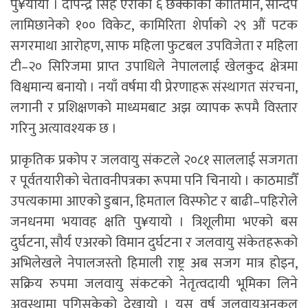
पु¥यायो । दीपेन्द्र सिंह ऐरीको ६ छक्काको कीर्तिमान, सन्दिप
लामिछानेको १०० विकेट, कामिरिता शेर्पाको २९ औं पटक
सगरमाथा आरोहण, साफ महिला फुटबल उपविजेता र महिला
टी–२० सिरिजमा प्राप्त उपाधिले नेपाललाई खेलकुद क्षेत्रमा
विश्वमान्य बनायो । नयाँ वर्षमा यी प्रेरणाहरू संस्थागत संरचना,
लगानी र प्रशिक्षणको माध्यमबाट अझ व्यापक रूपमै विस्तार
गरिनु अत्यावश्यक छ ।
प्राकृतिक प्रकोप र जलवायु संकटले २०८१ साललाई सजगता
र पूर्वतयारीको चेतावनीपत्रका रूपमा पनि चिनायो । काठमाडौँ
उपत्यकामा आएको डुबान, हिमताल विस्फोट र बाढी–पहिरोले
जनधनमा भयावह क्षति पु¥यायो । त्रिशूलीमा भएको बस
दुर्घटना, सौर्य एअरको विमान दुर्घटना र जलवायु संकेतहरूको
अभिलेखले नेपालजस्तो हिमाली राष्ट्र अब सजग मात्र होइन,
सक्रिय रुपमा जलवायु संकटको नेतृत्वदायी भूमिका लिने
अवस्थामा पुगिसकेको देखायो । यस वर्ष जलवायुअनुकूल