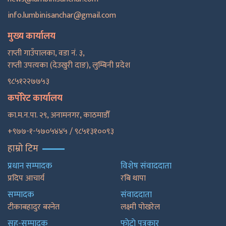
info.lumbinisanchar@gmail.com
मुख्य कार्यालय
राप्ती गाउँपालका, वडा नं. ३,
राप्ती उपत्यका (देउखुरी दाङ), लुम्बिनी प्रदेश
९८५१२२७७५३
कर्पोरेट कार्यालय
का.म.न.पा. २९, अनामनगर, काठमाडाैँ
+९७७-१-५७०५४४५ / ९८५१३१००९३
हाम्रो टिम
प्रधान सम्पादक
विशेष संवाददाता
प्रदिप आचार्य
रबि थापा
सम्पादक
संवाददाता
टीकाबहादुर बस्नेत
लक्ष्मी पोखरेल
सह-सम्पादक
फाेटाे पत्रकार