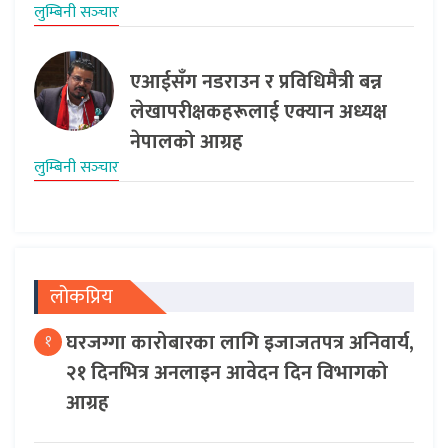
लुम्बिनी सञ्‍चार
एआईसँग नडराउन र प्रविधिमैत्री बन्न
लेखापरीक्षकहरूलाई एक्यान अध्यक्ष
नेपालको आग्रह
लुम्बिनी सञ्‍चार
लोकप्रिय
घरजग्गा कारोबारका लागि इजाजतपत्र अनिवार्य,
१
२१ दिनभित्र अनलाइन आवेदन दिन विभागको
आग्रह