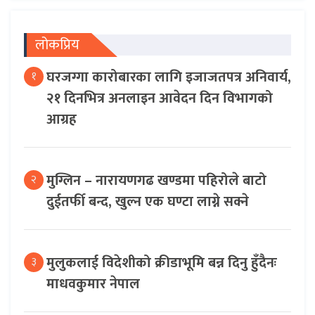
लोकप्रिय
घरजग्गा कारोबारका लागि इजाजतपत्र अनिवार्य,
१
२१ दिनभित्र अनलाइन आवेदन दिन विभागको
आग्रह
मुग्लिन – नारायणगढ खण्डमा पहिरोले बाटो
२
दुईतर्फी बन्द, खुल्न एक घण्टा लाग्ने सक्ने
मुलुकलाई विदेशीको क्रीडाभूमि बन्न दिनु हुँदैनः
३
माधवकुमार नेपाल