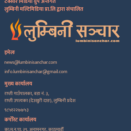
टक्सार मिडिया ग्रुप अन्तर्गत
लुम्बिनी मल्टिमिडिया प्रा.लि द्वारा संचालित
इमेलः
news@lumbinisanchar.com
info.lumbinisanchar@gmail.com
मुख्य कार्यालय
राप्ती गाउँपालका, वडा नं. ३,
राप्ती उपत्यका (देउखुरी दाङ), लुम्बिनी प्रदेश
९८५१२२७७५३
कर्पोरेट कार्यालय
का.म.न.पा. २९, अनामनगर, काठमाडाैँ