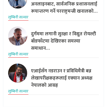
अनलाइनबाट, सार्वजनिक प्रशासनलाई
रूपान्तरण गर्ने परराष्ट्रमन्त्री खनालको…
लुम्बिनी सञ्‍चार
दुर्गममा लगानी सुरक्षा र विद्युत रोयल्टी
बाँडफाँटमा देखिएका समस्या
समाधान…
लुम्बिनी सञ्‍चार
एआईसँग नडराउन र प्रविधिमैत्री बन्न
लेखापरीक्षकहरूलाई एक्यान अध्यक्ष
नेपालको आग्रह
लुम्बिनी सञ्‍चार