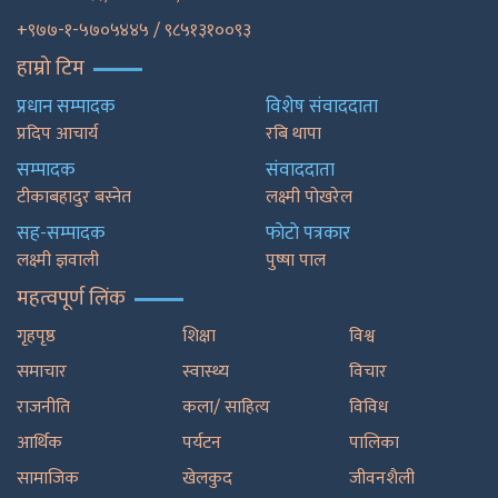
+९७७-१-५७०५४४५ / ९८५१३१००९३
हाम्रो टिम
प्रधान सम्पादक
विशेष संवाददाता
प्रदिप आचार्य
रबि थापा
सम्पादक
संवाददाता
टीकाबहादुर बस्नेत
लक्ष्मी पोखरेल
सह-सम्पादक
फाेटाे पत्रकार
लक्ष्मी ज्ञवाली
पुष्षा पाल
महत्वपूर्ण लिंक
गृहपृष्ठ
शिक्षा
विश्व
समाचार
स्वास्थ्य
विचार
राजनीति
कला/ साहित्य
विविध
आर्थिक
पर्यटन
पालिका
सामाजिक
खेलकुद
जीवनशैली