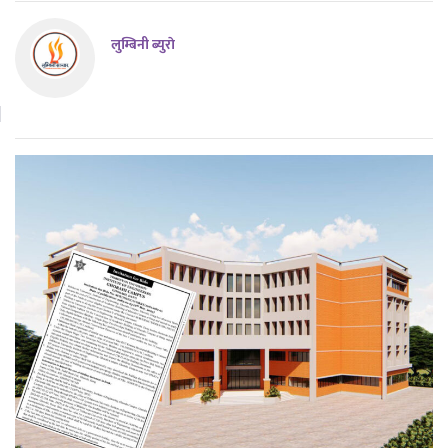
लुम्बिनी ब्युराे