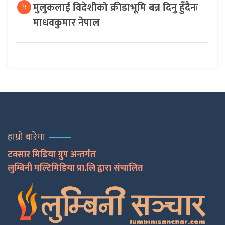
मुलुकलाई विदेशीको क्रीडाभूमि बन्न दिनु हुँदैनः
५
माधवकुमार नेपाल
हाम्रो बारेमा
टक्सार मिडिया ग्रुप अन्तर्गत
लुम्बिनी मल्टिमिडिया प्रा.लि द्वारा संचालित