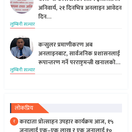
अनिवार्य, २१ दिनभित्र अनलाइन आवेदन
दिन…
लुम्बिनी सञ्‍चार
कन्सुलर प्रमाणीकरण अब
अनलाइनबाट, सार्वजनिक प्रशासनलाई
रूपान्तरण गर्ने परराष्ट्रमन्त्री खनालको…
लुम्बिनी सञ्‍चार
लोकप्रिय
करदाता प्रोत्साहन उपहार कार्यक्रम आज, १५
१
जनालाई एक–एक लाख र एक जनालाई १०