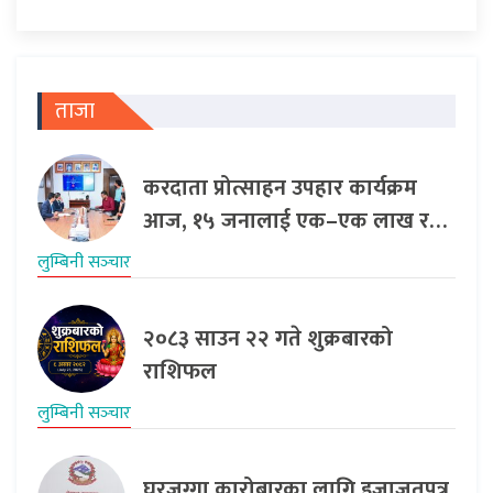
ताजा
करदाता प्रोत्साहन उपहार कार्यक्रम
आज, १५ जनालाई एक–एक लाख र…
लुम्बिनी सञ्‍चार
२०८३ साउन २२ गते शुक्रबारको
राशिफल
लुम्बिनी सञ्‍चार
घरजग्गा कारोबारका लागि इजाजतपत्र