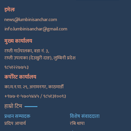
इमेलः
news@lumbinisanchar.com
info.lumbinisanchar@gmail.com
मुख्य कार्यालय
राप्ती गाउँपालका, वडा नं. ३,
राप्ती उपत्यका (देउखुरी दाङ), लुम्बिनी प्रदेश
९८५१२२७७५३
कर्पोरेट कार्यालय
का.म.न.पा. २९, अनामनगर, काठमाडाैँ
+९७७-१-५७०५४४५ / ९८५१३१००९३
हाम्रो टिम
प्रधान सम्पादक
विशेष संवाददाता
प्रदिप आचार्य
रबि थापा