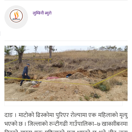
लुम्बिनी ब्युराे
दाङ । माटाेकाे ढिस्काेमा पुरिएर राेल्पामा एक महिलाकाे मृत्यु
भएको छ । जिल्लाको रुन्टीगढी गाउँपालिका–७ खाक्सीबनमा