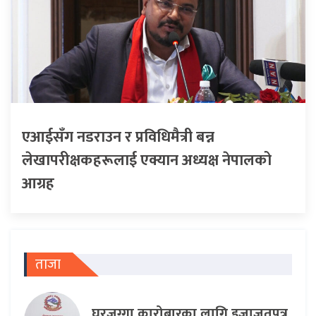
एआईसँग नडराउन र प्रविधिमैत्री बन्न
लेखापरीक्षकहरूलाई एक्यान अध्यक्ष नेपालको
आग्रह
ताजा
घरजग्गा कारोबारका लागि इजाजतपत्र