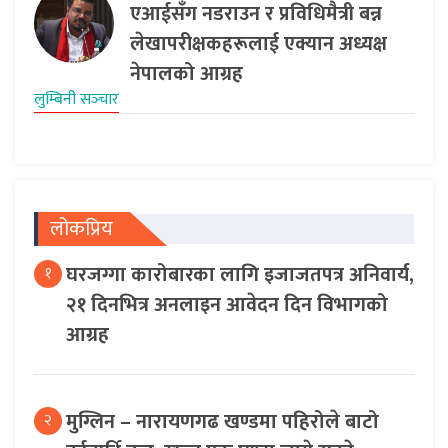
एआईसँग नडराउन र प्रविधिमैत्री बन्न
लेखापरीक्षकहरूलाई एक्यान अध्यक्ष
नेपालको आग्रह
लुम्बिनी सञ्‍चार
लोकप्रिय
घरजग्गा कारोबारका लागि इजाजतपत्र अनिवार्य,
१
२१ दिनभित्र अनलाइन आवेदन दिन विभागको
आग्रह
मुग्लिन – नारायणगढ खण्डमा पहिरोले बाटो
२