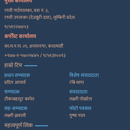
मुख्य कार्यालय
राप्ती गाउँपालका, वडा नं. ३,
राप्ती उपत्यका (देउखुरी दाङ), लुम्बिनी प्रदेश
९८५१२२७७५३
कर्पोरेट कार्यालय
का.म.न.पा. २९, अनामनगर, काठमाडाैँ
+९७७-१-५७०५४४५ / ९८५१३१००९३
हाम्रो टिम
प्रधान सम्पादक
विशेष संवाददाता
प्रदिप आचार्य
रबि थापा
सम्पादक
संवाददाता
टीकाबहादुर बस्नेत
लक्ष्मी पोखरेल
सह-सम्पादक
फाेटाे पत्रकार
लक्ष्मी ज्ञवाली
पुष्षा पाल
महत्वपूर्ण लिंक