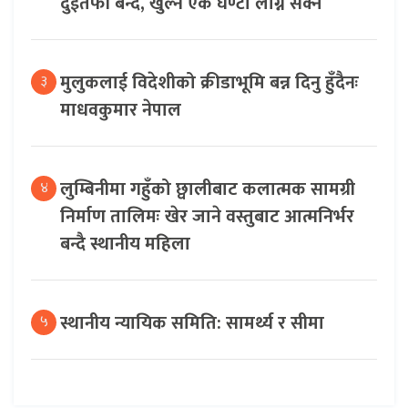
दुईतर्फी बन्द, खुल्न एक घण्टा लाग्ने सक्ने
मुलुकलाई विदेशीको क्रीडाभूमि बन्न दिनु हुँदैनः
३
माधवकुमार नेपाल
लुम्बिनीमा गहुँको छ्वालीबाट कलात्मक सामग्री
४
निर्माण तालिमः खेर जाने वस्तुबाट आत्मनिर्भर
बन्दै स्थानीय महिला
स्थानीय न्यायिक समिति: सामर्थ्य र सीमा
५