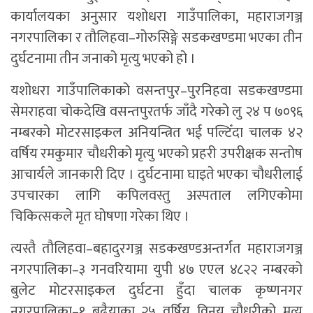
कार्यालयका अनुसार यशोधरा गाउँपालिका, महाराजगञ्ज
नगरपालिका र तौलिहवा–गोरुसिङ्गे सडकखण्डमा भएका तीन
दुर्घटनामा तीन जनाको मृत्यु भएको हो ।
यशोधरा गाउँपालिकाको वसन्तपुर–पुरनिहवा सडकखण्डमा
सेमराहवा चोकदेखि वसन्तपुरतर्फ जाँदै गरेको लु २४ प ७०९६
नम्बरको मोटरसाइकल अनियन्त्रित भई पल्टिँदा चालक ४२
वर्षिय रमकुमार चौधरीको मृत्यु भएको प्रहरी उपरीक्षक सन्तोष
आचार्यले जानकारी दिए । दुर्घटनामा घाइते भएका चौधरीलाई
उपचारका लागि कपिलवस्तु अस्पताल लगिएकोमा
चिकित्सकले मृत घोषणा गरेका थिए ।
त्यस्तै तौलिहवा–बहादुरगञ्ज सडकखण्डअन्तर्गत महाराजगञ्ज
नगरपालिका–३ गनवरियामा युपी ४७ एएल ४८२२ नम्बरको
बुलेट मोटरसाइकल दुर्घटना हुँदा चालक कृष्णनगर
नगरपालिका–१ बढैयाका २५ वर्षिय विनय चौधरीको मृत्यु