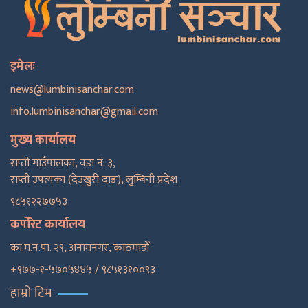
इमेलः
news@lumbinisanchar.com
info.lumbinisanchar@gmail.com
मुख्य कार्यालय
राप्ती गाउँपालका, वडा नं. ३,
राप्ती उपत्यका (देउखुरी दाङ), लुम्बिनी प्रदेश
९८५१२२७७५३
कर्पोरेट कार्यालय
का.म.न.पा. २९, अनामनगर, काठमाडाैँ
+९७७-१-५७०५४४५ / ९८५१३१००९३
हाम्रो टिम