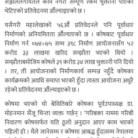
सञ्जाललगायतले कामै नगरी सम्पूर्ण रकम भुक्तानी पाएको
भेटिएको प्रतिवेदनमा औँल्याइएको छ ।
यसैगरी महालेखाको ५६औँ प्रतिवेदनले पनि पूर्वाधार
निर्माणको अनियमितता औँल्याएको छ । कोषबाट पूर्वाधार
निर्माण गर्न ०७४÷७५ सम्म ३९८ निर्माण आयोजनासँग ५२
करोड ३३ लाखमा खरिद सम्झौता भएको थियो ।
सम्झौताबमोजिम कोषले ३९ करोड ३४ लाख भुक्तानी पनि दियो
। तर, ती आयोजनाको निर्माणकार्य सम्पन्न नहुँदै कोषका
कार्यक्रमको अवधि समाप्त भएको हुँदा त्यस्ता आयोजना अधुरै
रहेको प्रतिवेदनमा औँल्याइएको छ ।
कोषमा भएको यो बेथितिबारे कोषका पूर्वउपाध्यक्ष डा.
मोहनमान सैंजू चिन्ता व्यक्त गर्छन् । ‘गरिबका नाममा गरिबी
निवारण कोषमार्फत यति ठूलो अनुदान आएर काम भएको
पहिलो हो । मैले जानेसम्म र कोषमा आबद्ध हुँदासम्म नेपालमा