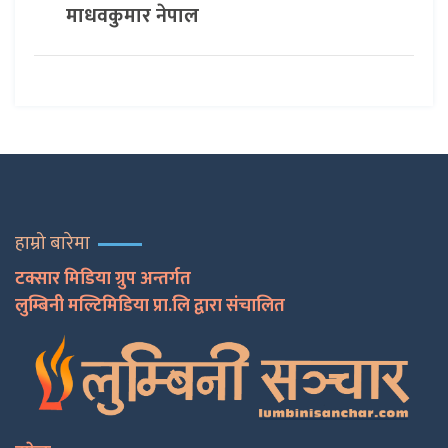
माधवकुमार नेपाल
हाम्रो बारेमा
टक्सार मिडिया ग्रुप अन्तर्गत
लुम्बिनी मल्टिमिडिया प्रा.लि द्वारा संचालित