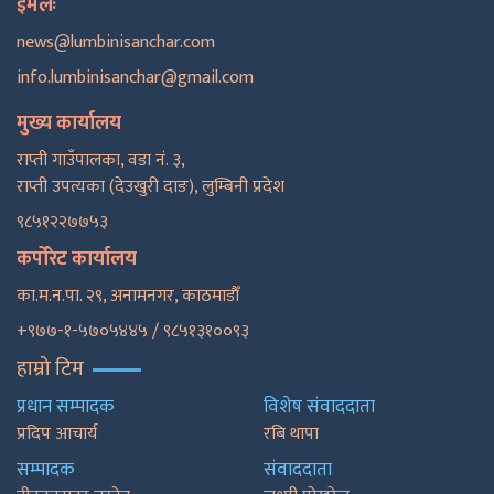
इमेलः
news@lumbinisanchar.com
info.lumbinisanchar@gmail.com
मुख्य कार्यालय
राप्ती गाउँपालका, वडा नं. ३,
राप्ती उपत्यका (देउखुरी दाङ), लुम्बिनी प्रदेश
९८५१२२७७५३
कर्पोरेट कार्यालय
का.म.न.पा. २९, अनामनगर, काठमाडाैँ
+९७७-१-५७०५४४५ / ९८५१३१००९३
हाम्रो टिम
प्रधान सम्पादक
विशेष संवाददाता
प्रदिप आचार्य
रबि थापा
सम्पादक
संवाददाता