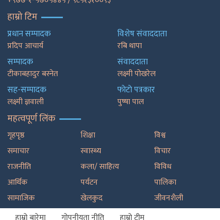
+९७७-१-५७०५४४५ / ९८५१३१००९३
हाम्रो टिम
प्रधान सम्पादक
विशेष संवाददाता
प्रदिप आचार्य
रबि थापा
सम्पादक
संवाददाता
टीकाबहादुर बस्नेत
लक्ष्मी पोखरेल
सह-सम्पादक
फाेटाे पत्रकार
लक्ष्मी ज्ञवाली
पुष्षा पाल
महत्वपूर्ण लिंक
गृहपृष्ठ
शिक्षा
विश्व
समाचार
स्वास्थ्य
विचार
राजनीति
कला/ साहित्य
विविध
आर्थिक
पर्यटन
पालिका
सामाजिक
खेलकुद
जीवनशैली
हाम्रो बारेमा
गोपनीयता नीति
हाम्रो टीम