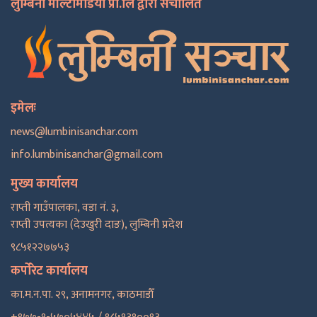
लुम्बिनी मल्टिमिडिया प्रा.लि द्वारा संचालित
इमेलः
news@lumbinisanchar.com
info.lumbinisanchar@gmail.com
मुख्य कार्यालय
राप्ती गाउँपालका, वडा नं. ३,
राप्ती उपत्यका (देउखुरी दाङ), लुम्बिनी प्रदेश
९८५१२२७७५३
कर्पोरेट कार्यालय
का.म.न.पा. २९, अनामनगर, काठमाडाैँ