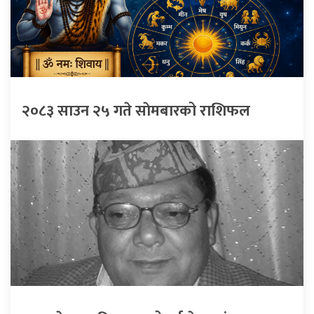
२०८३ साउन २५ गते साेमबारको राशिफल