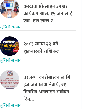
करदाता प्रोत्साहन उपहार
कार्यक्रम आज, १५ जनालाई
एक–एक लाख र…
लुम्बिनी सञ्‍चार
२०८३ साउन २२ गते
शुक्रबारको राशिफल
लुम्बिनी सञ्‍चार
घरजग्गा कारोबारका लागि
इजाजतपत्र अनिवार्य, २१
दिनभित्र अनलाइन आवेदन
दिन…
लुम्बिनी सञ्‍चार