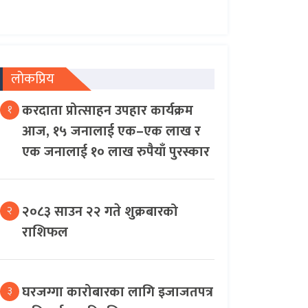
लोकप्रिय
करदाता प्रोत्साहन उपहार कार्यक्रम
१
आज, १५ जनालाई एक–एक लाख र
एक जनालाई १० लाख रुपैयाँ पुरस्कार
२०८३ साउन २२ गते शुक्रबारको
२
राशिफल
घरजग्गा कारोबारका लागि इजाजतपत्र
३