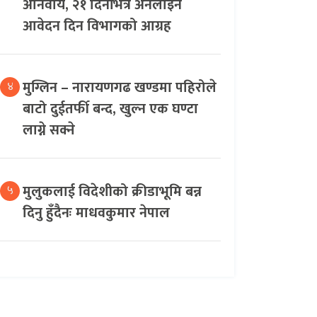
अनिवार्य, २१ दिनभित्र अनलाइन
आवेदन दिन विभागको आग्रह
मुग्लिन – नारायणगढ खण्डमा पहिरोले
४
बाटो दुईतर्फी बन्द, खुल्न एक घण्टा
लाग्ने सक्ने
मुलुकलाई विदेशीको क्रीडाभूमि बन्न
५
दिनु हुँदैनः माधवकुमार नेपाल