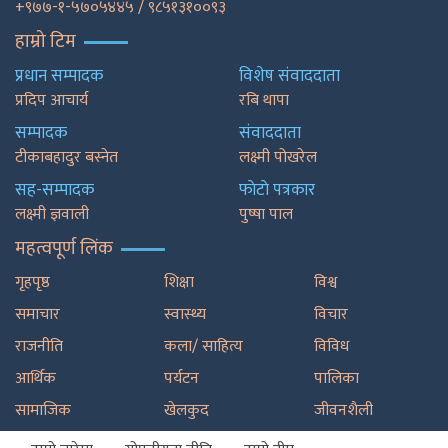
+९७७-१-५७०५४४५ / ९८५१३१००९३
हाम्रो टिम
प्रधान सम्पादक
विशेष संवाददाता
प्रदिप आचार्य
रबि थापा
सम्पादक
संवाददाता
टीकाबहादुर बस्नेत
लक्ष्मी पोखरेल
सह-सम्पादक
फाेटाे पत्रकार
लक्ष्मी ज्ञवाली
पुष्षा पाल
महत्वपूर्ण लिंक
गृहपृष्ठ
शिक्षा
विश्व
समाचार
स्वास्थ्य
विचार
राजनीति
कला/ साहित्य
विविध
आर्थिक
पर्यटन
पालिका
सामाजिक
खेलकुद
जीवनशैली