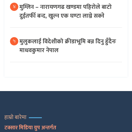
मुग्लिन – नारायणगढ खण्डमा पहिरोले बाटो
४
दुईतर्फी बन्द, खुल्न एक घण्टा लाग्ने सक्ने
मुलुकलाई विदेशीको क्रीडाभूमि बन्न दिनु हुँदैनः
५
माधवकुमार नेपाल
हाम्रो बारेमा
टक्सार मिडिया ग्रुप अन्तर्गत