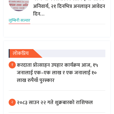
अनिवार्य, २१ दिनभित्र अनलाइन आवेदन
दिन…
लुम्बिनी सञ्‍चार
लोकप्रिय
करदाता प्रोत्साहन उपहार कार्यक्रम आज, १५
१
जनालाई एक–एक लाख र एक जनालाई १०
लाख रुपैयाँ पुरस्कार
२०८३ साउन २२ गते शुक्रबारको राशिफल
२