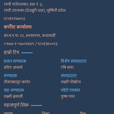
राप्ती गाउँपालका, वडा नं. ३,
राप्ती उपत्यका (देउखुरी दाङ), लुम्बिनी प्रदेश
९८५१२२७७५३
कर्पोरेट कार्यालय
का.म.न.पा. २९, अनामनगर, काठमाडाैँ
+९७७-१-५७०५४४५ / ९८५१३१००९३
हाम्रो टिम
प्रधान सम्पादक
विशेष संवाददाता
प्रदिप आचार्य
रबि थापा
सम्पादक
संवाददाता
टीकाबहादुर बस्नेत
लक्ष्मी पोखरेल
सह-सम्पादक
फाेटाे पत्रकार
लक्ष्मी ज्ञवाली
पुष्षा पाल
महत्वपूर्ण लिंक
गृहपृष्ठ
शिक्षा
विश्व