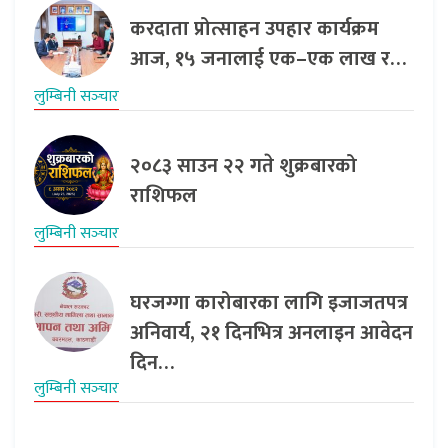
करदाता प्रोत्साहन उपहार कार्यक्रम
आज, १५ जनालाई एक–एक लाख र…
लुम्बिनी सञ्‍चार
२०८३ साउन २२ गते शुक्रबारको
राशिफल
लुम्बिनी सञ्‍चार
घरजग्गा कारोबारका लागि इजाजतपत्र
अनिवार्य, २१ दिनभित्र अनलाइन आवेदन
दिन…
लुम्बिनी सञ्‍चार