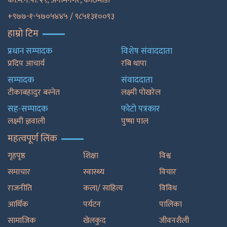
का.म.न.पा. २९, अनामनगर, काठमाडाैँ
+९७७-१-५७०५४४५ / ९८५१३१००९३
हाम्रो टिम
प्रधान सम्पादक
विशेष संवाददाता
प्रदिप आचार्य
रबि थापा
सम्पादक
संवाददाता
टीकाबहादुर बस्नेत
लक्ष्मी पोखरेल
सह-सम्पादक
फाेटाे पत्रकार
लक्ष्मी ज्ञवाली
पुष्षा पाल
महत्वपूर्ण लिंक
गृहपृष्ठ
शिक्षा
विश्व
समाचार
स्वास्थ्य
विचार
राजनीति
कला/ साहित्य
विविध
आर्थिक
पर्यटन
पालिका
सामाजिक
खेलकुद
जीवनशैली