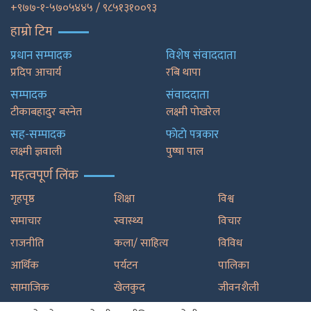
+९७७-१-५७०५४४५ / ९८५१३१००९३
हाम्रो टिम
प्रधान सम्पादक
विशेष संवाददाता
प्रदिप आचार्य
रबि थापा
सम्पादक
संवाददाता
टीकाबहादुर बस्नेत
लक्ष्मी पोखरेल
सह-सम्पादक
फाेटाे पत्रकार
लक्ष्मी ज्ञवाली
पुष्षा पाल
महत्वपूर्ण लिंक
गृहपृष्ठ
शिक्षा
विश्व
समाचार
स्वास्थ्य
विचार
राजनीति
कला/ साहित्य
विविध
आर्थिक
पर्यटन
पालिका
सामाजिक
खेलकुद
जीवनशैली