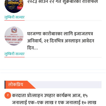
२०८३ साउन २२ गते शुक्रबारको राशिफल
लुम्बिनी सञ्‍चार
घरजग्गा कारोबारका लागि इजाजतपत्र
अनिवार्य, २१ दिनभित्र अनलाइन आवेदन
दिन…
लुम्बिनी सञ्‍चार
लोकप्रिय
करदाता प्रोत्साहन उपहार कार्यक्रम आज, १५
१
जनालाई एक–एक लाख र एक जनालाई १० लाख