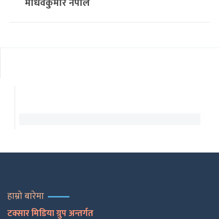
माधवकुमार नेपाल
हाम्रो बारेमा
टक्सार मिडिया ग्रुप अन्तर्गत