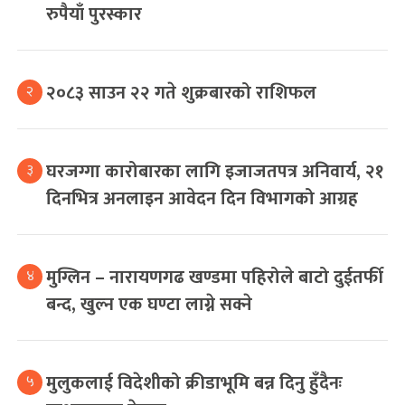
रुपैयाँ पुरस्कार
२०८३ साउन २२ गते शुक्रबारको राशिफल
२
घरजग्गा कारोबारका लागि इजाजतपत्र अनिवार्य, २१
३
दिनभित्र अनलाइन आवेदन दिन विभागको आग्रह
मुग्लिन – नारायणगढ खण्डमा पहिरोले बाटो दुईतर्फी
४
बन्द, खुल्न एक घण्टा लाग्ने सक्ने
मुलुकलाई विदेशीको क्रीडाभूमि बन्न दिनु हुँदैनः
५