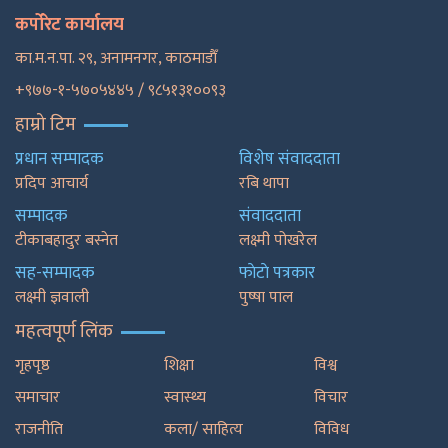
कर्पोरेट कार्यालय
का.म.न.पा. २९, अनामनगर, काठमाडाैँ
+९७७-१-५७०५४४५ / ९८५१३१००९३
हाम्रो टिम
प्रधान सम्पादक
विशेष संवाददाता
प्रदिप आचार्य
रबि थापा
सम्पादक
संवाददाता
टीकाबहादुर बस्नेत
लक्ष्मी पोखरेल
सह-सम्पादक
फाेटाे पत्रकार
लक्ष्मी ज्ञवाली
पुष्षा पाल
महत्वपूर्ण लिंक
गृहपृष्ठ
शिक्षा
विश्व
समाचार
स्वास्थ्य
विचार
राजनीति
कला/ साहित्य
विविध