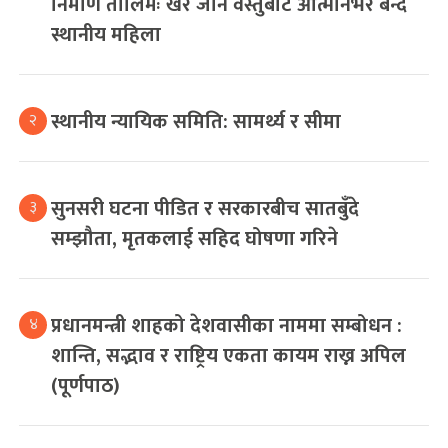
निर्माण तालिमः खेर जाने वस्तुबाट आत्मनिर्भर बन्दै
स्थानीय महिला
स्थानीय न्यायिक समिति: सामर्थ्य र सीमा
२
सुनसरी घटना पीडित र सरकारबीच सातबुँदे
३
सम्झौता, मृतकलाई सहिद घोषणा गरिने
प्रधानमन्त्री शाहको देशवासीका नाममा सम्बोधन :
४
शान्ति, सद्भाव र राष्ट्रिय एकता कायम राख्न अपिल
(पूर्णपाठ)