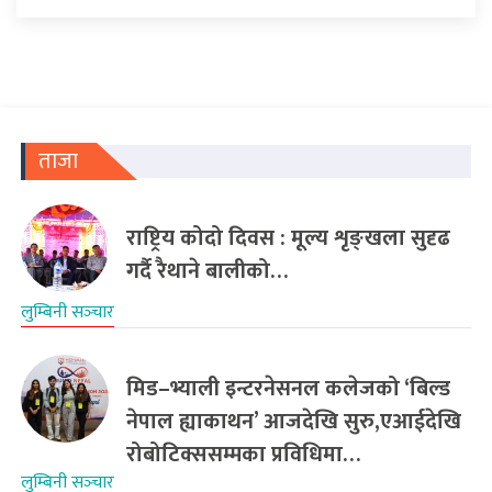
ताजा
राष्ट्रिय कोदो दिवस : मूल्य शृङ्खला सुदृढ
गर्दै रैथाने बालीको…
लुम्बिनी सञ्‍चार
मिड–भ्याली इन्टरनेसनल कलेजको ‘बिल्ड
नेपाल ह्याकाथन’ आजदेखि सुरु,एआईदेखि
रोबोटिक्ससम्मका प्रविधिमा…
लुम्बिनी सञ्‍चार