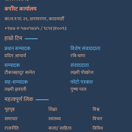
कर्पोरेट कार्यालय
का.म.न.पा. २९, अनामनगर, काठमाडाैँ
+९७७-१-५७०५४४५ / ९८५१३१००९३
हाम्रो टिम
प्रधान सम्पादक
विशेष संवाददाता
प्रदिप आचार्य
रबि थापा
सम्पादक
संवाददाता
टीकाबहादुर बस्नेत
लक्ष्मी पोखरेल
सह-सम्पादक
फाेटाे पत्रकार
लक्ष्मी ज्ञवाली
पुष्षा पाल
महत्वपूर्ण लिंक
गृहपृष्ठ
शिक्षा
विश्व
समाचार
स्वास्थ्य
विचार
राजनीति
कला/ साहित्य
विविध