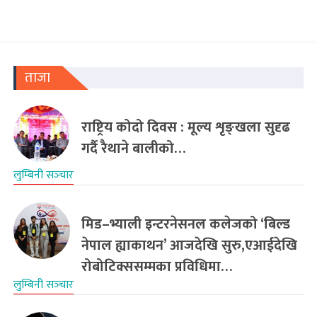
ताजा
राष्ट्रिय कोदो दिवस : मूल्य शृङ्खला सुदृढ
गर्दै रैथाने बालीको…
लुम्बिनी सञ्‍चार
मिड–भ्याली इन्टरनेसनल कलेजको ‘बिल्ड
नेपाल ह्याकाथन’ आजदेखि सुरु,एआईदेखि
रोबोटिक्ससम्मका प्रविधिमा…
लुम्बिनी सञ्‍चार