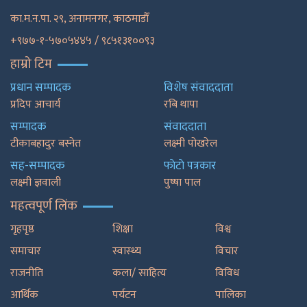
का.म.न.पा. २९, अनामनगर, काठमाडाैँ
+९७७-१-५७०५४४५ / ९८५१३१००९३
हाम्रो टिम
प्रधान सम्पादक
विशेष संवाददाता
प्रदिप आचार्य
रबि थापा
सम्पादक
संवाददाता
टीकाबहादुर बस्नेत
लक्ष्मी पोखरेल
सह-सम्पादक
फाेटाे पत्रकार
लक्ष्मी ज्ञवाली
पुष्षा पाल
महत्वपूर्ण लिंक
गृहपृष्ठ
शिक्षा
विश्व
समाचार
स्वास्थ्य
विचार
राजनीति
कला/ साहित्य
विविध
आर्थिक
पर्यटन
पालिका