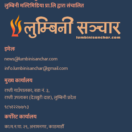
लुम्बिनी मल्टिमिडिया प्रा.लि द्वारा संचालित
इमेलः
news@lumbinisanchar.com
info.lumbinisanchar@gmail.com
मुख्य कार्यालय
राप्ती गाउँपालका, वडा नं. ३,
राप्ती उपत्यका (देउखुरी दाङ), लुम्बिनी प्रदेश
९८५१२२७७५३
कर्पोरेट कार्यालय
का.म.न.पा. २९, अनामनगर, काठमाडाैँ