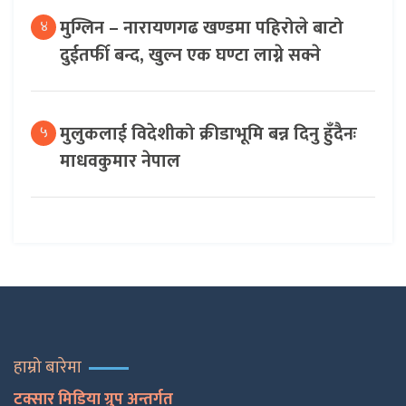
मुग्लिन – नारायणगढ खण्डमा पहिरोले बाटो
४
दुईतर्फी बन्द, खुल्न एक घण्टा लाग्ने सक्ने
मुलुकलाई विदेशीको क्रीडाभूमि बन्न दिनु हुँदैनः
५
माधवकुमार नेपाल
हाम्रो बारेमा
टक्सार मिडिया ग्रुप अन्तर्गत