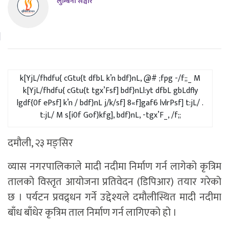
लुम्बिनी सञ्चार
k[YjL/fhdfu{ cGtu{t dfbL k’n bdf}nL, @# ;fpg -/f;;_ M
k[YjL/fhdfu{ cGtu{t tgx’Fsf] bdf}nLl:yt dfbL gbLdfly
lgdf{0f ePsf] k’n / bdf}nL j/k/sf] 8«f]gaf6 lvlrPsf] t:jL/ .
t:jL/ M s[i0f Gof}kfg], bdf}nL, -tgx’F_, /f;;
दमौली, २३ मङ्सिर
व्यास नगरपालिकाले मादी नदीमा निर्माण गर्न लागेको कृत्रिम
तालको विस्तृत आयोजना प्रतिवेदन (डिपिआर) तयार गरेको
छ । पर्यटन प्रवद्र्धन गर्ने उद्देश्यले दमौलीस्थित मादी नदीमा
बाँध बाँधेर कृत्रिम ताल निर्माण गर्न लागिएको हो ।