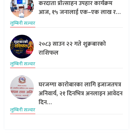
करदाता प्रोत्साहन उपहार कार्यक्रम
आज, १५ जनालाई एक–एक लाख र…
लुम्बिनी सञ्‍चार
२०८३ साउन २२ गते शुक्रबारको
राशिफल
लुम्बिनी सञ्‍चार
घरजग्गा कारोबारका लागि इजाजतपत्र
अनिवार्य, २१ दिनभित्र अनलाइन आवेदन
दिन…
लुम्बिनी सञ्‍चार