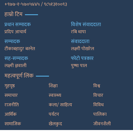
+९७७-१-५७०५४४५ / ९८५१३१००९३
हाम्रो टिम
प्रधान सम्पादक
विशेष संवाददाता
प्रदिप आचार्य
रबि थापा
सम्पादक
संवाददाता
टीकाबहादुर बस्नेत
लक्ष्मी पोखरेल
सह-सम्पादक
फाेटाे पत्रकार
लक्ष्मी ज्ञवाली
पुष्षा पाल
महत्वपूर्ण लिंक
गृहपृष्ठ
शिक्षा
विश्व
समाचार
स्वास्थ्य
विचार
राजनीति
कला/ साहित्य
विविध
आर्थिक
पर्यटन
पालिका
सामाजिक
खेलकुद
जीवनशैली