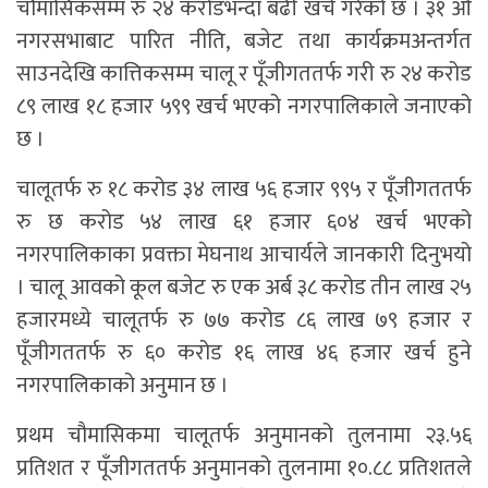
चौमासिकसम्म रु २४ करोडभन्दा बढी खर्च गरेको छ । ३१ औँ
नगरसभाबाट पारित नीति, बजेट तथा कार्यक्रमअन्तर्गत
साउनदेखि कात्तिकसम्म चालू र पूँजीगततर्फ गरी रु २४ करोड
८९ लाख १८ हजार ५९९ खर्च भएको नगरपालिकाले जनाएको
छ ।
चालूतर्फ रु १८ करोड ३४ लाख ५६ हजार ९९५ र पूँजीगततर्फ
रु छ करोड ५४ लाख ६१ हजार ६०४ खर्च भएको
नगरपालिकाका प्रवक्ता मेघनाथ आचार्यले जानकारी दिनुभयो
। चालू आवको कूल बजेट रु एक अर्ब ३८ करोड तीन लाख २५
हजारमध्ये चालूतर्फ रु ७७ करोड ८६ लाख ७९ हजार र
पूँजीगततर्फ रु ६० करोड १६ लाख ४६ हजार खर्च हुने
नगरपालिकाको अनुमान छ ।
प्रथम चौमासिकमा चालूतर्फ अनुमानको तुलनामा २३.५६
प्रतिशत र पूँजीगततर्फ अनुमानको तुलनामा १०.८८ प्रतिशतले