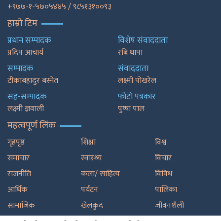
+९७७-१-५७०५४४५ / ९८५१३१००९३
हाम्रो टिम
प्रधान सम्पादक
विशेष संवाददाता
प्रदिप आचार्य
रबि थापा
सम्पादक
संवाददाता
टीकाबहादुर बस्नेत
लक्ष्मी पोखरेल
सह-सम्पादक
फाेटाे पत्रकार
लक्ष्मी ज्ञवाली
पुष्षा पाल
महत्वपूर्ण लिंक
गृहपृष्ठ
शिक्षा
विश्व
समाचार
स्वास्थ्य
विचार
राजनीति
कला/ साहित्य
विविध
आर्थिक
पर्यटन
पालिका
सामाजिक
खेलकुद
जीवनशैली