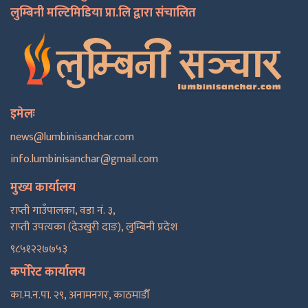
लुम्बिनी मल्टिमिडिया प्रा.लि द्वारा संचालित
इमेलः
news@lumbinisanchar.com
info.lumbinisanchar@gmail.com
मुख्य कार्यालय
राप्ती गाउँपालका, वडा नं. ३,
राप्ती उपत्यका (देउखुरी दाङ), लुम्बिनी प्रदेश
९८५१२२७७५३
कर्पोरेट कार्यालय
का.म.न.पा. २९, अनामनगर, काठमाडाैँ