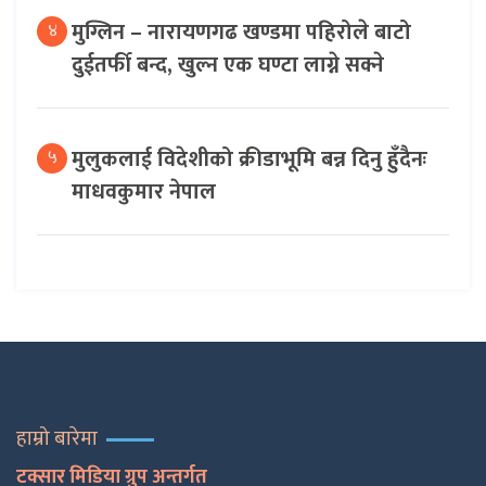
मुग्लिन – नारायणगढ खण्डमा पहिरोले बाटो
४
दुईतर्फी बन्द, खुल्न एक घण्टा लाग्ने सक्ने
मुलुकलाई विदेशीको क्रीडाभूमि बन्न दिनु हुँदैनः
५
माधवकुमार नेपाल
हाम्रो बारेमा
टक्सार मिडिया ग्रुप अन्तर्गत