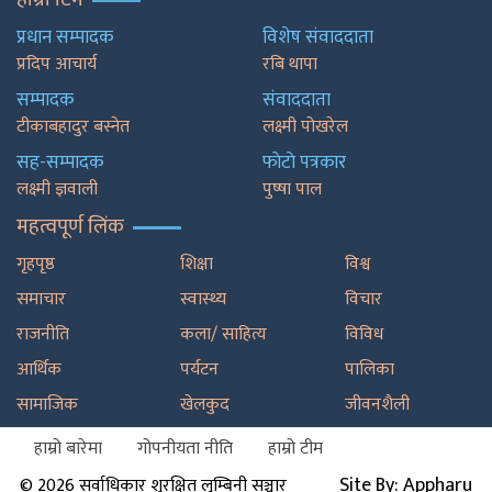
प्रधान सम्पादक
विशेष संवाददाता
प्रदिप आचार्य
रबि थापा
सम्पादक
संवाददाता
टीकाबहादुर बस्नेत
लक्ष्मी पोखरेल
सह-सम्पादक
फाेटाे पत्रकार
लक्ष्मी ज्ञवाली
पुष्षा पाल
महत्वपूर्ण लिंक
गृहपृष्ठ
शिक्षा
विश्व
समाचार
स्वास्थ्य
विचार
राजनीति
कला/ साहित्य
विविध
आर्थिक
पर्यटन
पालिका
सामाजिक
खेलकुद
जीवनशैली
हाम्रो बारेमा
गोपनीयता नीति
हाम्रो टीम
Site By: Appharu
© 2026 सर्वाधिकार शुरक्षित लुम्बिनी सञ्चार