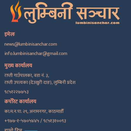
इमेलः
news@lumbinisanchar.com
info.lumbinisanchar@gmail.com
मुख्य कार्यालय
राप्ती गाउँपालका, वडा नं. ३,
राप्ती उपत्यका (देउखुरी दाङ), लुम्बिनी प्रदेश
९८५१२२७७५३
कर्पोरेट कार्यालय
का.म.न.पा. २९, अनामनगर, काठमाडाैँ
+९७७-१-५७०५४४५ / ९८५१३१००९३
हाम्रो टिम