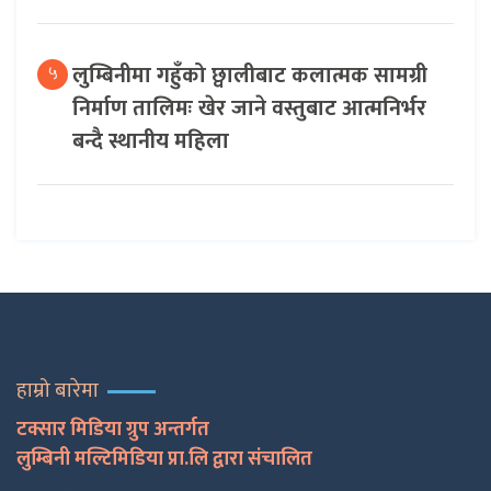
लुम्बिनीमा गहुँको छ्वालीबाट कलात्मक सामग्री
५
निर्माण तालिमः खेर जाने वस्तुबाट आत्मनिर्भर
बन्दै स्थानीय महिला
हाम्रो बारेमा
टक्सार मिडिया ग्रुप अन्तर्गत
लुम्बिनी मल्टिमिडिया प्रा.लि द्वारा संचालित