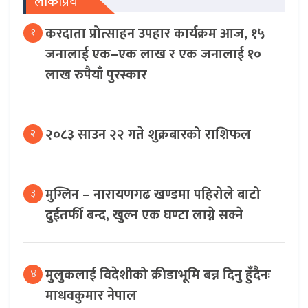
लोकप्रिय
करदाता प्रोत्साहन उपहार कार्यक्रम आज, १५
१
जनालाई एक–एक लाख र एक जनालाई १०
लाख रुपैयाँ पुरस्कार
२०८३ साउन २२ गते शुक्रबारको राशिफल
२
मुग्लिन – नारायणगढ खण्डमा पहिरोले बाटो
३
दुईतर्फी बन्द, खुल्न एक घण्टा लाग्ने सक्ने
मुलुकलाई विदेशीको क्रीडाभूमि बन्न दिनु हुँदैनः
४
माधवकुमार नेपाल