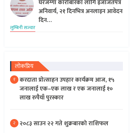
घरजग्गा कारोबारका लागि इजाजतपत्र
अनिवार्य, २१ दिनभित्र अनलाइन आवेदन
दिन…
लुम्बिनी सञ्‍चार
लोकप्रिय
करदाता प्रोत्साहन उपहार कार्यक्रम आज, १५
१
जनालाई एक–एक लाख र एक जनालाई १०
लाख रुपैयाँ पुरस्कार
२०८३ साउन २२ गते शुक्रबारको राशिफल
२