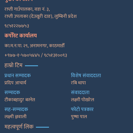
राप्ती गाउँपालका, वडा नं. ३,
राप्ती उपत्यका (देउखुरी दाङ), लुम्बिनी प्रदेश
९८५१२२७७५३
कर्पोरेट कार्यालय
का.म.न.पा. २९, अनामनगर, काठमाडाैँ
+९७७-१-५७०५४४५ / ९८५१३१००९३
हाम्रो टिम
प्रधान सम्पादक
विशेष संवाददाता
प्रदिप आचार्य
रबि थापा
सम्पादक
संवाददाता
टीकाबहादुर बस्नेत
लक्ष्मी पोखरेल
सह-सम्पादक
फाेटाे पत्रकार
लक्ष्मी ज्ञवाली
पुष्षा पाल
महत्वपूर्ण लिंक