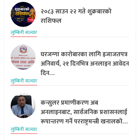
२०८३ साउन २२ गते शुक्रबारको
राशिफल
लुम्बिनी सञ्‍चार
घरजग्गा कारोबारका लागि इजाजतपत्र
अनिवार्य, २१ दिनभित्र अनलाइन आवेदन
दिन…
लुम्बिनी सञ्‍चार
कन्सुलर प्रमाणीकरण अब
अनलाइनबाट, सार्वजनिक प्रशासनलाई
रूपान्तरण गर्ने परराष्ट्रमन्त्री खनालको…
लुम्बिनी सञ्‍चार