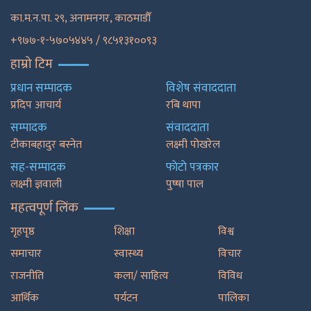
का.म.न.पा. २९, अनामनगर, काठमाडाैँ
+९७७-१-५७०५४४५ / ९८५१३१००९३
हाम्रो टिम
प्रधान सम्पादक
विशेष संवाददाता
प्रदिप आचार्य
रबि थापा
सम्पादक
संवाददाता
टीकाबहादुर बस्नेत
लक्ष्मी पोखरेल
सह-सम्पादक
फाेटाे पत्रकार
लक्ष्मी ज्ञवाली
पुष्षा पाल
महत्वपूर्ण लिंक
गृहपृष्ठ
शिक्षा
विश्व
समाचार
स्वास्थ्य
विचार
राजनीति
कला/ साहित्य
विविध
आर्थिक
पर्यटन
पालिका