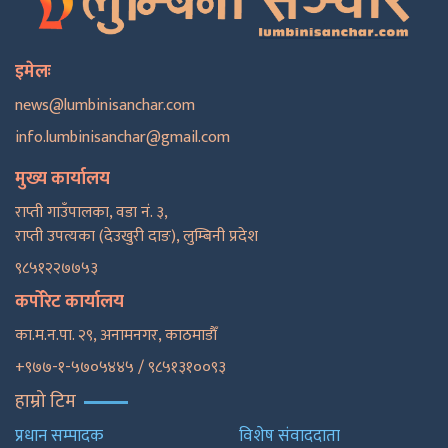
इमेलः
news@lumbinisanchar.com
info.lumbinisanchar@gmail.com
मुख्य कार्यालय
राप्ती गाउँपालका, वडा नं. ३,
राप्ती उपत्यका (देउखुरी दाङ), लुम्बिनी प्रदेश
९८५१२२७७५३
कर्पोरेट कार्यालय
का.म.न.पा. २९, अनामनगर, काठमाडाैँ
+९७७-१-५७०५४४५ / ९८५१३१००९३
हाम्रो टिम
प्रधान सम्पादक
विशेष संवाददाता