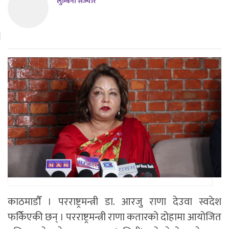
लुम्बिनी सञ्‍चार
काठमाडाैँ । परराष्ट्रमन्त्री डा. आरजु राणा देउवा स्वदेश
फर्केिएकी छन् । परराष्ट्रमन्त्री राणा कतारको दोहामा आयोजित