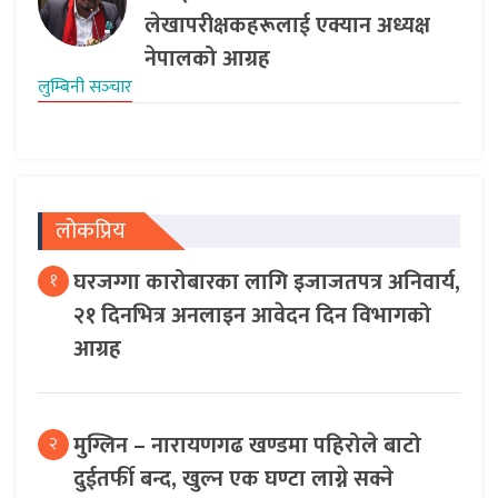
लेखापरीक्षकहरूलाई एक्यान अध्यक्ष
नेपालको आग्रह
लुम्बिनी सञ्‍चार
लोकप्रिय
घरजग्गा कारोबारका लागि इजाजतपत्र अनिवार्य,
१
२१ दिनभित्र अनलाइन आवेदन दिन विभागको
आग्रह
मुग्लिन – नारायणगढ खण्डमा पहिरोले बाटो
२
दुईतर्फी बन्द, खुल्न एक घण्टा लाग्ने सक्ने