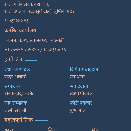
राप्ती गाउँपालका, वडा नं. ३,
राप्ती उपत्यका (देउखुरी दाङ), लुम्बिनी प्रदेश
९८५१२२७७५३
कर्पोरेट कार्यालय
का.म.न.पा. २९, अनामनगर, काठमाडाैँ
+९७७-१-५७०५४४५ / ९८५१३१००९३
हाम्रो टिम
प्रधान सम्पादक
विशेष संवाददाता
प्रदिप आचार्य
रबि थापा
सम्पादक
संवाददाता
टीकाबहादुर बस्नेत
लक्ष्मी पोखरेल
सह-सम्पादक
फाेटाे पत्रकार
लक्ष्मी ज्ञवाली
पुष्षा पाल
महत्वपूर्ण लिंक
गृहपृष्ठ
शिक्षा
विश्व