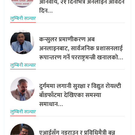
अनिवार्य, २१ दिनभित्र अनलाइन आवेदन
दिन…
लुम्बिनी सञ्‍चार
कन्सुलर प्रमाणीकरण अब
अनलाइनबाट, सार्वजनिक प्रशासनलाई
रूपान्तरण गर्ने परराष्ट्रमन्त्री खनालको…
लुम्बिनी सञ्‍चार
दुर्गममा लगानी सुरक्षा र विद्युत रोयल्टी
बाँडफाँटमा देखिएका समस्या
समाधान…
लुम्बिनी सञ्‍चार
एआईसँग नडराउन र प्रविधिमैत्री बन्न