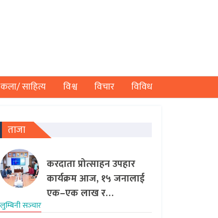
कला/ साहित्य
विश्व
विचार
विविध
ताजा
करदाता प्रोत्साहन उपहार
कार्यक्रम आज, १५ जनालाई
एक–एक लाख र…
लुम्बिनी सञ्‍चार