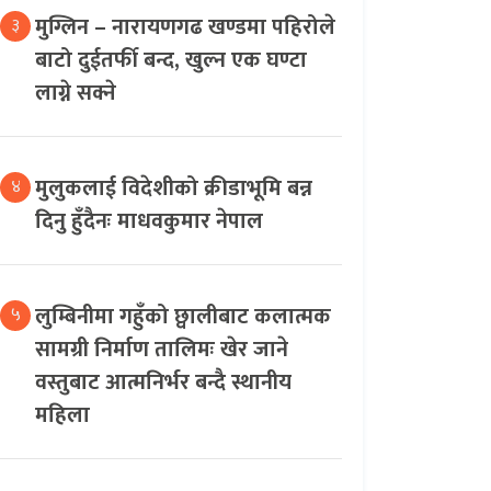
मुग्लिन – नारायणगढ खण्डमा पहिरोले
३
बाटो दुईतर्फी बन्द, खुल्न एक घण्टा
लाग्ने सक्ने
मुलुकलाई विदेशीको क्रीडाभूमि बन्न
४
दिनु हुँदैनः माधवकुमार नेपाल
लुम्बिनीमा गहुँको छ्वालीबाट कलात्मक
५
सामग्री निर्माण तालिमः खेर जाने
वस्तुबाट आत्मनिर्भर बन्दै स्थानीय
महिला