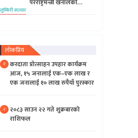
परराष्ट्रमन्त्री खनालको…
लुम्बिनी सञ्‍चार
लोकप्रिय
करदाता प्रोत्साहन उपहार कार्यक्रम
१
आज, १५ जनालाई एक–एक लाख र
एक जनालाई १० लाख रुपैयाँ पुरस्कार
२०८३ साउन २२ गते शुक्रबारको
२
राशिफल