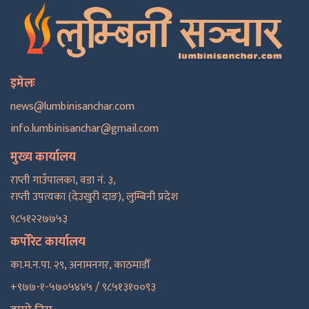
इमेलः
news@lumbinisanchar.com
info.lumbinisanchar@gmail.com
मुख्य कार्यालय
राप्ती गाउँपालका, वडा नं. ३,
राप्ती उपत्यका (देउखुरी दाङ), लुम्बिनी प्रदेश
९८५१२२७७५३
कर्पोरेट कार्यालय
का.म.न.पा. २९, अनामनगर, काठमाडाैँ
+९७७-१-५७०५४४५ / ९८५१३१००९३