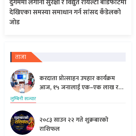
दुर्गममा लगानी सुरक्षा र विद्युत रोयल्टी बाँडफाँटमा
देखिएका समस्या समाधान गर्न सांसद कँडेलको
जोड
ताजा
करदाता प्रोत्साहन उपहार कार्यक्रम
आज, १५ जनालाई एक–एक लाख र…
लुम्बिनी सञ्‍चार
२०८३ साउन २२ गते शुक्रबारको
राशिफल