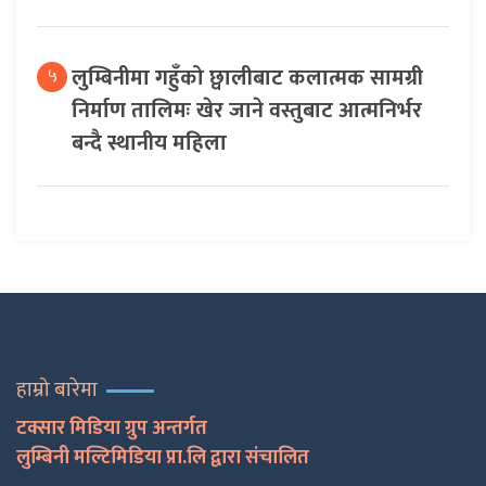
लुम्बिनीमा गहुँको छ्वालीबाट कलात्मक सामग्री
५
निर्माण तालिमः खेर जाने वस्तुबाट आत्मनिर्भर
बन्दै स्थानीय महिला
हाम्रो बारेमा
टक्सार मिडिया ग्रुप अन्तर्गत
लुम्बिनी मल्टिमिडिया प्रा.लि द्वारा संचालित