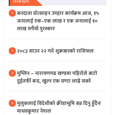
लोकप्रिय
करदाता प्रोत्साहन उपहार कार्यक्रम आज, १५
१
जनालाई एक–एक लाख र एक जनालाई १०
लाख रुपैयाँ पुरस्कार
२०८३ साउन २२ गते शुक्रबारको राशिफल
२
मुग्लिन – नारायणगढ खण्डमा पहिरोले बाटो
३
दुईतर्फी बन्द, खुल्न एक घण्टा लाग्ने सक्ने
मुलुकलाई विदेशीको क्रीडाभूमि बन्न दिनु हुँदैनः
४
माधवकुमार नेपाल