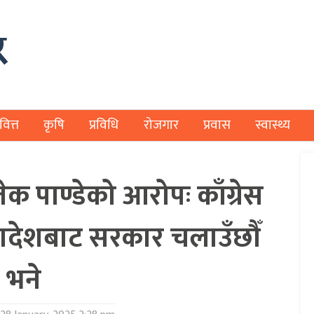
वित्त
कृषि
प्रविधि
रोजगार
प्रवास
स्वास्थ्य
क पाण्डेको आरोपः काँग्रेस
यादेशबाट सरकार चलाउँछौँ
भने