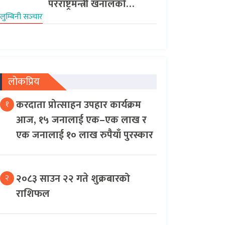
परराष्ट्रमन्त्री खनालको…
लुम्बिनी सञ्‍चार
लोकप्रिय
करदाता प्रोत्साहन उपहार कार्यक्रम
१
आज, १५ जनालाई एक–एक लाख र
एक जनालाई १० लाख रुपैयाँ पुरस्कार
२०८३ साउन २२ गते शुक्रबारको
२
राशिफल