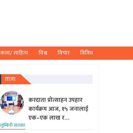
कला/ साहित्य
विश्व
विचार
विविध
ताजा
करदाता प्रोत्साहन उपहार
कार्यक्रम आज, १५ जनालाई
एक–एक लाख र…
लुम्बिनी सञ्‍चार