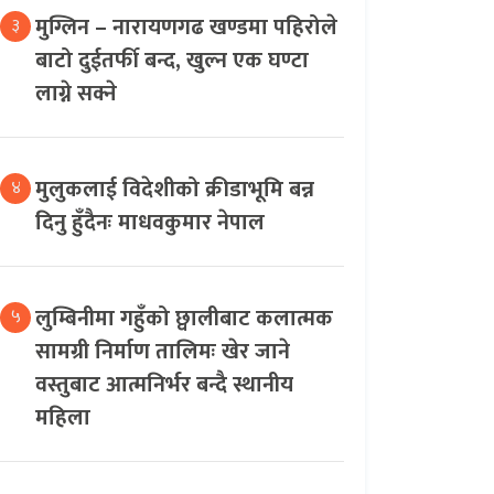
मुग्लिन – नारायणगढ खण्डमा पहिरोले
३
बाटो दुईतर्फी बन्द, खुल्न एक घण्टा
लाग्ने सक्ने
मुलुकलाई विदेशीको क्रीडाभूमि बन्न
४
दिनु हुँदैनः माधवकुमार नेपाल
लुम्बिनीमा गहुँको छ्वालीबाट कलात्मक
५
सामग्री निर्माण तालिमः खेर जाने
वस्तुबाट आत्मनिर्भर बन्दै स्थानीय
महिला