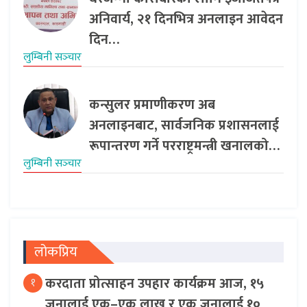
अनिवार्य, २१ दिनभित्र अनलाइन आवेदन
दिन…
लुम्बिनी सञ्‍चार
कन्सुलर प्रमाणीकरण अब
अनलाइनबाट, सार्वजनिक प्रशासनलाई
रूपान्तरण गर्ने परराष्ट्रमन्त्री खनालको…
लुम्बिनी सञ्‍चार
लोकप्रिय
करदाता प्रोत्साहन उपहार कार्यक्रम आज, १५
१
जनालाई एक–एक लाख र एक जनालाई १०