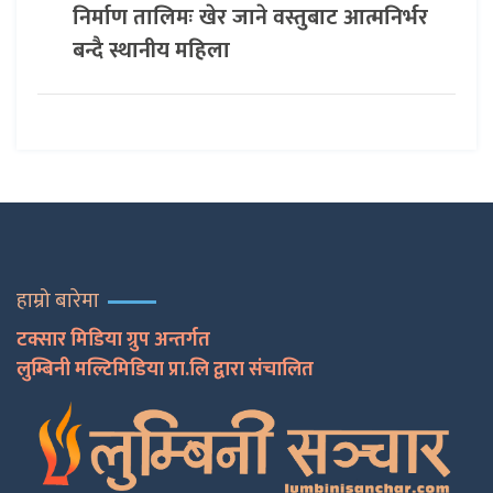
निर्माण तालिमः खेर जाने वस्तुबाट आत्मनिर्भर
बन्दै स्थानीय महिला
हाम्रो बारेमा
टक्सार मिडिया ग्रुप अन्तर्गत
लुम्बिनी मल्टिमिडिया प्रा.लि द्वारा संचालित