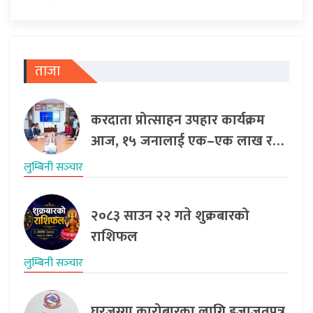
ताजा
करदाता प्रोत्साहन उपहार कार्यक्रम
आज, १५ जनालाई एक–एक लाख र…
लुम्बिनी सञ्‍चार
२०८३ साउन २२ गते शुक्रबारको
राशिफल
लुम्बिनी सञ्‍चार
घरजग्गा कारोबारका लागि इजाजतपत्र