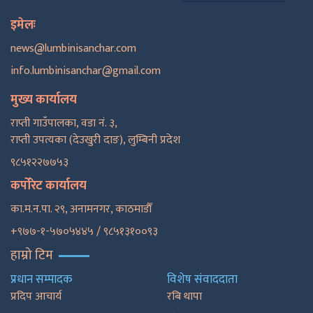
इमेलः
news@lumbinisanchar.com
info.lumbinisanchar@gmail.com
मुख्य कार्यालय
राप्ती गाउँपालका, वडा नं. ३,
राप्ती उपत्यका (देउखुरी दाङ), लुम्बिनी प्रदेश
९८५१२२७७५३
कर्पोरेट कार्यालय
का.म.न.पा. २९, अनामनगर, काठमाडाैँ
+९७७-१-५७०५४४५ / ९८५१३१००९३
हाम्रो टिम
प्रधान सम्पादक
विशेष संवाददाता
प्रदिप आचार्य
रबि थापा