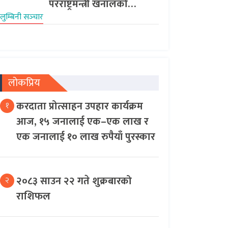
परराष्ट्रमन्त्री खनालको…
लुम्बिनी सञ्‍चार
लोकप्रिय
करदाता प्रोत्साहन उपहार कार्यक्रम
१
आज, १५ जनालाई एक–एक लाख र
एक जनालाई १० लाख रुपैयाँ पुरस्कार
२०८३ साउन २२ गते शुक्रबारको
२
राशिफल