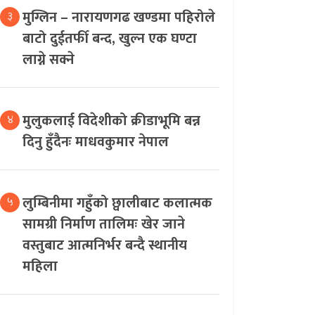
मुग्लिन – नारायणगढ खण्डमा पहिरोले
३
बाटो दुईतर्फी बन्द, खुल्न एक घण्टा
लाग्ने सक्ने
मुलुकलाई विदेशीको क्रीडाभूमि बन्न
४
दिनु हुँदैनः माधवकुमार नेपाल
लुम्बिनीमा गहुँको छ्वालीबाट कलात्मक
५
सामग्री निर्माण तालिमः खेर जाने
वस्तुबाट आत्मनिर्भर बन्दै स्थानीय
महिला