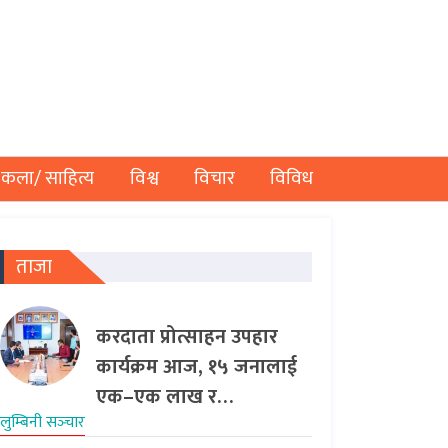
कला/ साहित्य
विश्व
विचार
विविध
ताजा
करदाता प्रोत्साहन उपहार
कार्यक्रम आज, १५ जनालाई
एक–एक लाख र…
लुम्बिनी सञ्‍चार