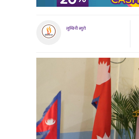
लुम्बिनी ब्युराे