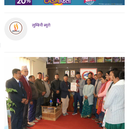
लुम्बिनी ब्युराे