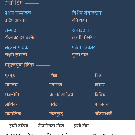
हाम्रो टिम
प्रधान सम्पादक
विशेष संवाददाता
प्रदिप आचार्य
रबि थापा
सम्पादक
संवाददाता
टीकाबहादुर बस्नेत
लक्ष्मी पोखरेल
सह-सम्पादक
फाेटाे पत्रकार
लक्ष्मी ज्ञवाली
पुष्षा पाल
महत्वपूर्ण लिंक
गृहपृष्ठ
शिक्षा
विश्व
समाचार
स्वास्थ्य
विचार
राजनीति
कला/ साहित्य
विविध
आर्थिक
पर्यटन
पालिका
सामाजिक
खेलकुद
जीवनशैली
हाम्रो बारेमा
गोपनीयता नीति
हाम्रो टीम