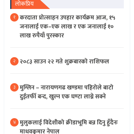
लोकप्रिय
करदाता प्रोत्साहन उपहार कार्यक्रम आज, १५
१
जनालाई एक–एक लाख र एक जनालाई १०
लाख रुपैयाँ पुरस्कार
२०८३ साउन २२ गते शुक्रबारको राशिफल
२
मुग्लिन – नारायणगढ खण्डमा पहिरोले बाटो
३
दुईतर्फी बन्द, खुल्न एक घण्टा लाग्ने सक्ने
मुलुकलाई विदेशीको क्रीडाभूमि बन्न दिनु हुँदैनः
४
माधवकुमार नेपाल