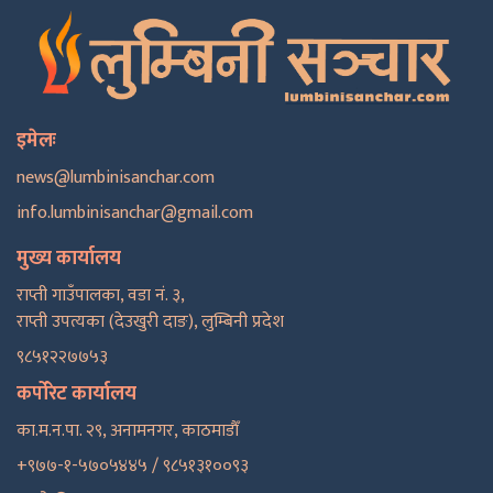
इमेलः
news@lumbinisanchar.com
info.lumbinisanchar@gmail.com
मुख्य कार्यालय
राप्ती गाउँपालका, वडा नं. ३,
राप्ती उपत्यका (देउखुरी दाङ), लुम्बिनी प्रदेश
९८५१२२७७५३
कर्पोरेट कार्यालय
का.म.न.पा. २९, अनामनगर, काठमाडाैँ
+९७७-१-५७०५४४५ / ९८५१३१००९३