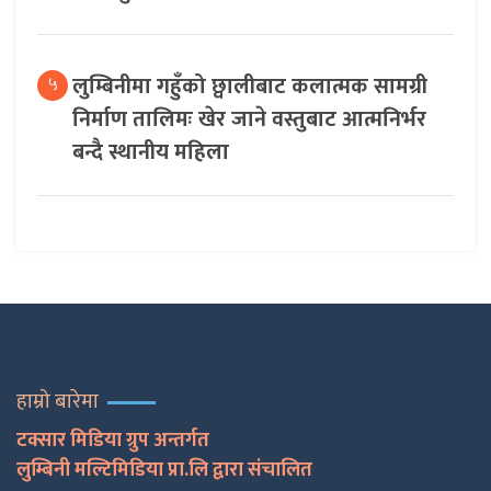
लुम्बिनीमा गहुँको छ्वालीबाट कलात्मक सामग्री
५
निर्माण तालिमः खेर जाने वस्तुबाट आत्मनिर्भर
बन्दै स्थानीय महिला
हाम्रो बारेमा
टक्सार मिडिया ग्रुप अन्तर्गत
लुम्बिनी मल्टिमिडिया प्रा.लि द्वारा संचालित