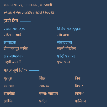
का.म.न.पा. २९, अनामनगर, काठमाडाैँ
+९७७-१-५७०५४४५ / ९८५१३१००९३
हाम्रो टिम
प्रधान सम्पादक
विशेष संवाददाता
प्रदिप आचार्य
रबि थापा
सम्पादक
संवाददाता
टीकाबहादुर बस्नेत
लक्ष्मी पोखरेल
सह-सम्पादक
फाेटाे पत्रकार
लक्ष्मी ज्ञवाली
पुष्षा पाल
महत्वपूर्ण लिंक
गृहपृष्ठ
शिक्षा
विश्व
समाचार
स्वास्थ्य
विचार
राजनीति
कला/ साहित्य
विविध
आर्थिक
पर्यटन
पालिका