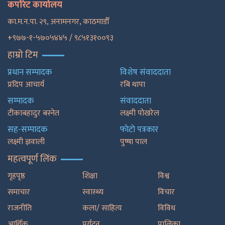
कर्पोरेट कार्यालय
का.म.न.पा. २९, अनामनगर, काठमाडाैँ
+९७७-१-५७०५४४५ / ९८५१३१००९३
हाम्रो टिम
प्रधान सम्पादक
विशेष संवाददाता
प्रदिप आचार्य
रबि थापा
सम्पादक
संवाददाता
टीकाबहादुर बस्नेत
लक्ष्मी पोखरेल
सह-सम्पादक
फाेटाे पत्रकार
लक्ष्मी ज्ञवाली
पुष्षा पाल
महत्वपूर्ण लिंक
गृहपृष्ठ
शिक्षा
विश्व
समाचार
स्वास्थ्य
विचार
राजनीति
कला/ साहित्य
विविध
आर्थिक
पर्यटन
पालिका