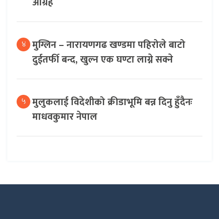
आग्रह
मुग्लिन – नारायणगढ खण्डमा पहिरोले बाटो
४
दुईतर्फी बन्द, खुल्न एक घण्टा लाग्ने सक्ने
मुलुकलाई विदेशीको क्रीडाभूमि बन्न दिनु हुँदैनः
५
माधवकुमार नेपाल