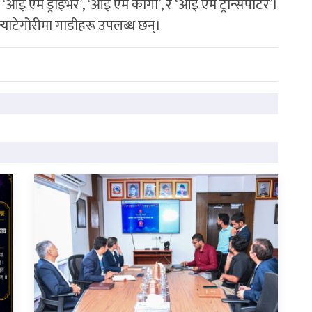
ई एम ड्राइभर’, ‘आई एम कार्गो’, र ‘आई एम ट्रान्सपोटर’।
्याटेगोरीमा गाडीहरू उपलब्ध छन्।