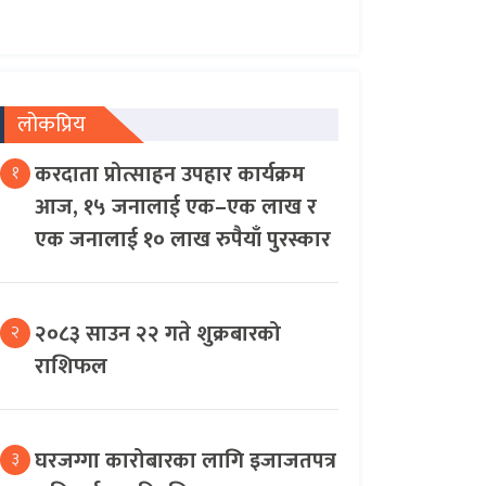
लोकप्रिय
करदाता प्रोत्साहन उपहार कार्यक्रम
१
आज, १५ जनालाई एक–एक लाख र
एक जनालाई १० लाख रुपैयाँ पुरस्कार
२०८३ साउन २२ गते शुक्रबारको
२
राशिफल
घरजग्गा कारोबारका लागि इजाजतपत्र
३