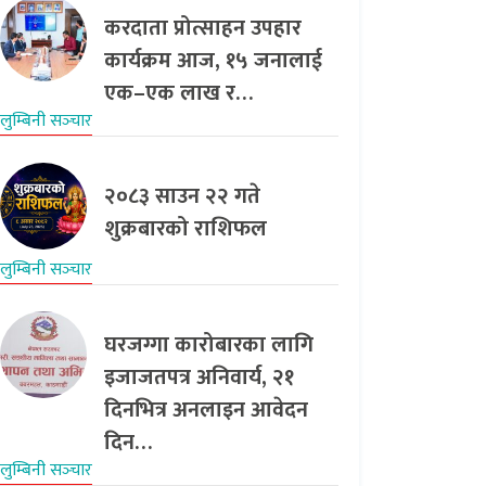
करदाता प्रोत्साहन उपहार
कार्यक्रम आज, १५ जनालाई
एक–एक लाख र…
लुम्बिनी सञ्‍चार
२०८३ साउन २२ गते
शुक्रबारको राशिफल
लुम्बिनी सञ्‍चार
घरजग्गा कारोबारका लागि
इजाजतपत्र अनिवार्य, २१
दिनभित्र अनलाइन आवेदन
दिन…
लुम्बिनी सञ्‍चार