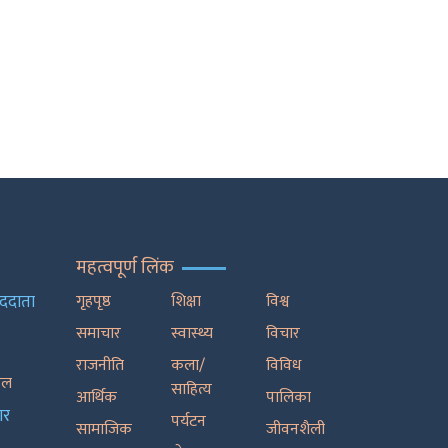
महत्वपूर्ण लिंक
ाददाता
गृहपृष्ठ
शिक्षा
विश्व
समाचार
स्वास्थ्य
विचार
राजनीति
कला/
विविध
रेल
साहित्य
आर्थिक
पालिका
ार
पर्यटन
सामाजिक
जीवनशैली