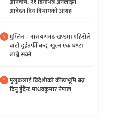
अनिवार्य, २१ दिनभित्र अनलाइन
आवेदन दिन विभागको आग्रह
मुग्लिन – नारायणगढ खण्डमा पहिरोले
४
बाटो दुईतर्फी बन्द, खुल्न एक घण्टा
लाग्ने सक्ने
मुलुकलाई विदेशीको क्रीडाभूमि बन्न
५
दिनु हुँदैनः माधवकुमार नेपाल