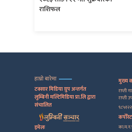
राशिफल
हाम्रो बारेमा
मुख्य 
टक्सार मिडिया ग्रुप अन्तर्गत
राप्ती ग
लुम्बिनी मल्टिमिडिया प्रा.लि द्वारा
राप्ती उ
संचालित
९८५१२
कर्पोरे
इमेलः
का.म.न.