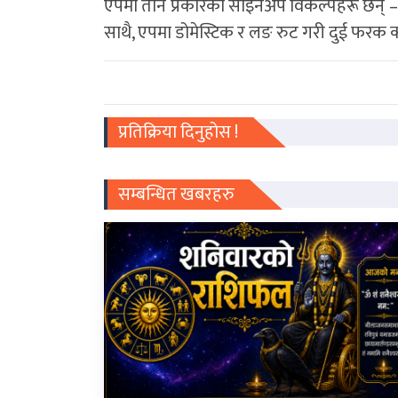
एपमा तीन प्रकारका साइनअप विकल्पहरू छन् – ‘आ
साथै, एपमा डोमेस्टिक र लङ रुट गरी दुई फरक क
प्रतिक्रिया दिनुहोस !
सम्बन्धित खबरहरु