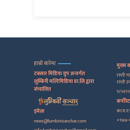
हाम्रो बारेमा
मुख्य 
टक्सार मिडिया ग्रुप अन्तर्गत
राप्ती ग
लुम्बिनी मल्टिमिडिया प्रा.लि द्वारा
राप्ती उ
संचालित
९८५१२
कर्पोरे
इमेलः
का.म.न.
+९७७-
news@lumbinisanchar.com