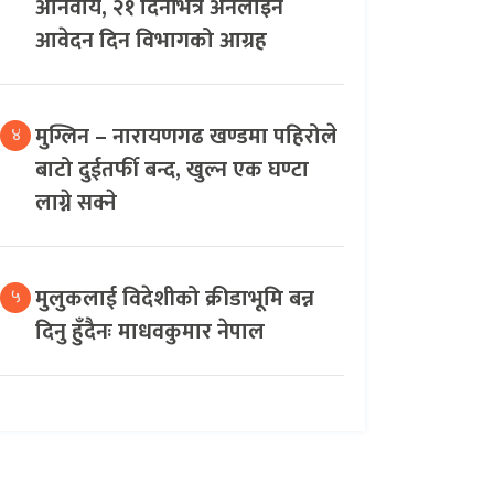
अनिवार्य, २१ दिनभित्र अनलाइन
आवेदन दिन विभागको आग्रह
मुग्लिन – नारायणगढ खण्डमा पहिरोले
४
बाटो दुईतर्फी बन्द, खुल्न एक घण्टा
लाग्ने सक्ने
मुलुकलाई विदेशीको क्रीडाभूमि बन्न
५
दिनु हुँदैनः माधवकुमार नेपाल