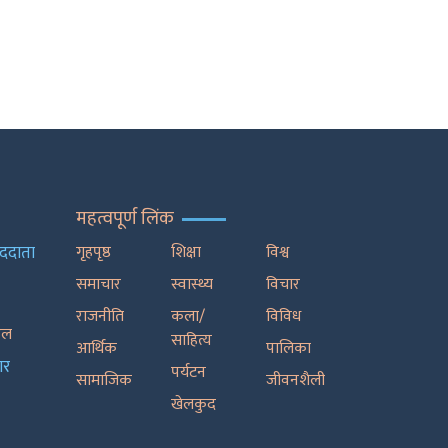
महत्वपूर्ण लिंक
ाददाता
गृहपृष्ठ
शिक्षा
विश्व
समाचार
स्वास्थ्य
विचार
राजनीति
कला/
विविध
रेल
साहित्य
आर्थिक
पालिका
ार
पर्यटन
सामाजिक
जीवनशैली
खेलकुद