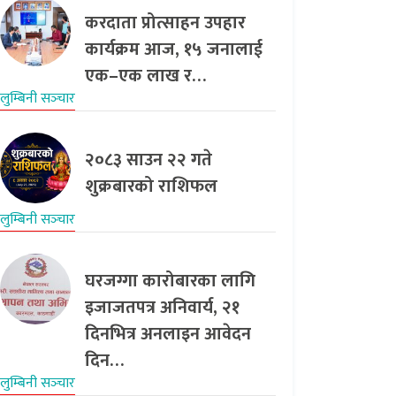
करदाता प्रोत्साहन उपहार
कार्यक्रम आज, १५ जनालाई
एक–एक लाख र…
लुम्बिनी सञ्‍चार
२०८३ साउन २२ गते
शुक्रबारको राशिफल
लुम्बिनी सञ्‍चार
घरजग्गा कारोबारका लागि
इजाजतपत्र अनिवार्य, २१
दिनभित्र अनलाइन आवेदन
दिन…
लुम्बिनी सञ्‍चार