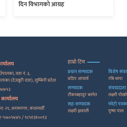
दिन विभागको आग्रह
हाम्रो टिम
कार्यालय
प्रधान सम्पादक
विशेष संव
ाउँपालका, वडा नं. ३,
प्रदिप आचार्य
रबि थापा
पत्यका (देउखुरी दाङ), लुम्बिनी प्रदेश
सम्पादक
संवाददाता
२७७५३
टीकाबहादुर बस्नेत
लक्ष्मी पोख
ट कार्यालय
सह-सम्पादक
फाेटाे पत्रक
पा. २९, अनामनगर, काठमाडाैँ
लक्ष्मी ज्ञवाली
पुष्षा पाल
१-५७०५४४५ / ९८५१३१००९३