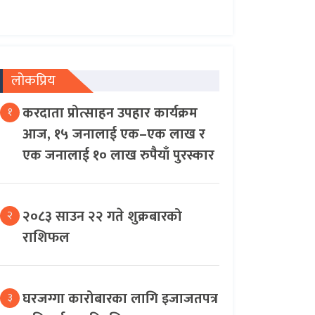
लोकप्रिय
करदाता प्रोत्साहन उपहार कार्यक्रम
१
आज, १५ जनालाई एक–एक लाख र
एक जनालाई १० लाख रुपैयाँ पुरस्कार
२०८३ साउन २२ गते शुक्रबारको
२
राशिफल
घरजग्गा कारोबारका लागि इजाजतपत्र
३