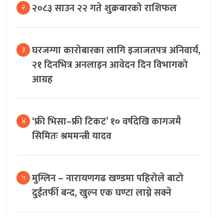
२०८३ साउन २२ गते शुक्रबारको राशिफल
२
घरजग्गा कारोबारका लागि इजाजतपत्र अनिवार्य,
३
२१ दिनभित्र अनलाइन आवेदन दिन विभागको
आग्रह
‘फ्री भिसा–फ्री टिकट’ १० वर्षदेखि कागजमै
४
सिमितः श्रममन्त्री यादव
मुग्लिन – नारायणगढ खण्डमा पहिरोले बाटो
५
दुईतर्फी बन्द, खुल्न एक घण्टा लाग्ने सक्ने