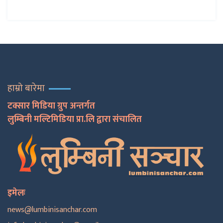
हाम्रो बारेमा
टक्सार मिडिया ग्रुप अन्तर्गत
लुम्बिनी मल्टिमिडिया प्रा.लि द्वारा संचालित
इमेलः
news@lumbinisanchar.com