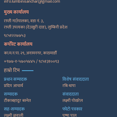
info.lumbinisanchar@gmail.com
मुख्य कार्यालय
राप्ती गाउँपालका, वडा नं. ३,
राप्ती उपत्यका (देउखुरी दाङ), लुम्बिनी प्रदेश
९८५१२२७७५३
कर्पोरेट कार्यालय
का.म.न.पा. २९, अनामनगर, काठमाडाैँ
+९७७-१-५७०५४४५ / ९८५१३१००९३
हाम्रो टिम
प्रधान सम्पादक
विशेष संवाददाता
प्रदिप आचार्य
रबि थापा
सम्पादक
संवाददाता
टीकाबहादुर बस्नेत
लक्ष्मी पोखरेल
सह-सम्पादक
फाेटाे पत्रकार
लक्ष्मी ज्ञवाली
पुष्षा पाल