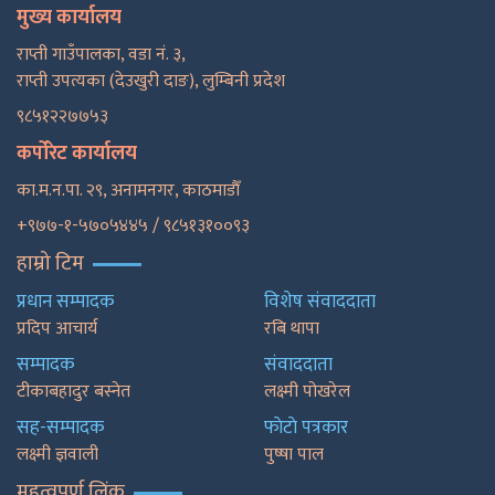
मुख्य कार्यालय
राप्ती गाउँपालका, वडा नं. ३,
राप्ती उपत्यका (देउखुरी दाङ), लुम्बिनी प्रदेश
९८५१२२७७५३
कर्पोरेट कार्यालय
का.म.न.पा. २९, अनामनगर, काठमाडाैँ
+९७७-१-५७०५४४५ / ९८५१३१००९३
हाम्रो टिम
प्रधान सम्पादक
विशेष संवाददाता
प्रदिप आचार्य
रबि थापा
सम्पादक
संवाददाता
टीकाबहादुर बस्नेत
लक्ष्मी पोखरेल
सह-सम्पादक
फाेटाे पत्रकार
लक्ष्मी ज्ञवाली
पुष्षा पाल
महत्वपूर्ण लिंक