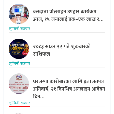
करदाता प्रोत्साहन उपहार कार्यक्रम
आज, १५ जनालाई एक–एक लाख र…
लुम्बिनी सञ्‍चार
२०८३ साउन २२ गते शुक्रबारको
राशिफल
लुम्बिनी सञ्‍चार
घरजग्गा कारोबारका लागि इजाजतपत्र
अनिवार्य, २१ दिनभित्र अनलाइन आवेदन
दिन…
लुम्बिनी सञ्‍चार