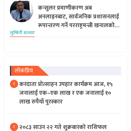
कन्सुलर प्रमाणीकरण अब
अनलाइनबाट, सार्वजनिक प्रशासनलाई
रूपान्तरण गर्ने परराष्ट्रमन्त्री खनालको…
लुम्बिनी सञ्‍चार
लोकप्रिय
करदाता प्रोत्साहन उपहार कार्यक्रम आज, १५
१
जनालाई एक–एक लाख र एक जनालाई १०
लाख रुपैयाँ पुरस्कार
२०८३ साउन २२ गते शुक्रबारको राशिफल
२