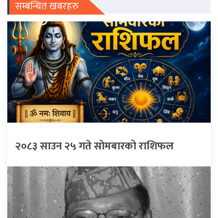
सम्बन्धित खबरहरु
२०८३ साउन २५ गते साेमबारको राशिफल