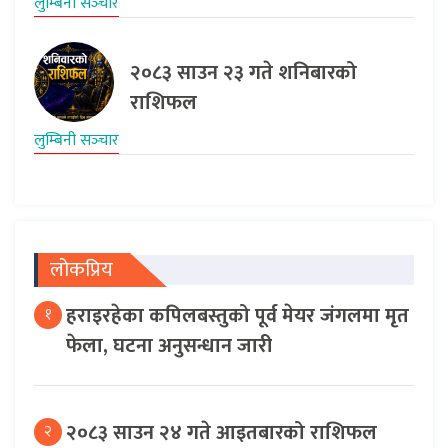
लुम्बिनी सञ्‍चार
२०८३ साउन २३ गते शनिबारको
राशिफल
लुम्बिनी सञ्‍चार
लोकप्रिय
हराइरहेका कपिलबस्तुको पूर्व मेयर जंगलमा मृत
१
फेला, घटना अनुसन्धान जारी
२०८३ साउन २४ गते आइतबारको राशिफल
२