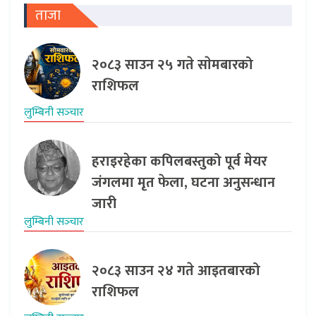
ताजा
२०८३ साउन २५ गते साेमबारको
राशिफल
लुम्बिनी सञ्‍चार
हराइरहेका कपिलबस्तुको पूर्व मेयर
जंगलमा मृत फेला, घटना अनुसन्धान
जारी
लुम्बिनी सञ्‍चार
२०८३ साउन २४ गते आइतबारको
राशिफल