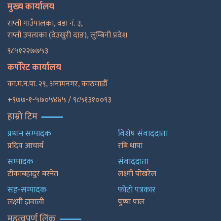
मुख्य कार्यालय
राप्ती गाउँपालका, वडा नं. ३,
राप्ती उपत्यका (देउखुरी दाङ), लुम्बिनी प्रदेश
९८५१२२७७५३
कर्पोरेट कार्यालय
का.म.न.पा. २९, अनामनगर, काठमाडाैँ
+९७७-१-५७०५४४५ / ९८५१३१००९३
हाम्रो टिम
प्रधान सम्पादक
विशेष संवाददाता
प्रदिप आचार्य
रबि थापा
सम्पादक
संवाददाता
टीकाबहादुर बस्नेत
लक्ष्मी पोखरेल
सह-सम्पादक
फाेटाे पत्रकार
लक्ष्मी ज्ञवाली
पुष्षा पाल
महत्वपूर्ण लिंक