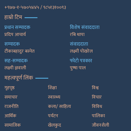
+९७७-१-५७०५४४५ / ९८५१३१००९३
हाम्रो टिम
प्रधान सम्पादक
विशेष संवाददाता
प्रदिप आचार्य
रबि थापा
सम्पादक
संवाददाता
टीकाबहादुर बस्नेत
लक्ष्मी पोखरेल
सह-सम्पादक
फाेटाे पत्रकार
लक्ष्मी ज्ञवाली
पुष्षा पाल
महत्वपूर्ण लिंक
गृहपृष्ठ
शिक्षा
विश्व
समाचार
स्वास्थ्य
विचार
राजनीति
कला/ साहित्य
विविध
आर्थिक
पर्यटन
पालिका
सामाजिक
खेलकुद
जीवनशैली