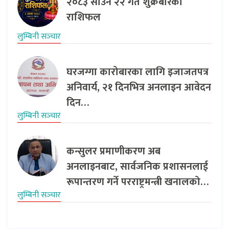
२०८३ साउन २२ गते शुक्रबारको
राशिफल
लुम्बिनी सञ्‍चार
घरजग्गा कारोबारका लागि इजाजतपत्र
अनिवार्य, २१ दिनभित्र अनलाइन आवेदन
दिन…
लुम्बिनी सञ्‍चार
कन्सुलर प्रमाणीकरण अब
अनलाइनबाट, सार्वजनिक प्रशासनलाई
रूपान्तरण गर्ने परराष्ट्रमन्त्री खनालको…
लुम्बिनी सञ्‍चार