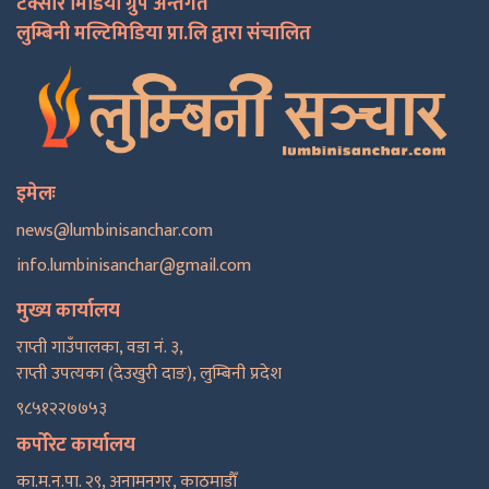
टक्सार मिडिया ग्रुप अन्तर्गत
लुम्बिनी मल्टिमिडिया प्रा.लि द्वारा संचालित
इमेलः
news@lumbinisanchar.com
info.lumbinisanchar@gmail.com
मुख्य कार्यालय
राप्ती गाउँपालका, वडा नं. ३,
राप्ती उपत्यका (देउखुरी दाङ), लुम्बिनी प्रदेश
९८५१२२७७५३
कर्पोरेट कार्यालय
का.म.न.पा. २९, अनामनगर, काठमाडाैँ