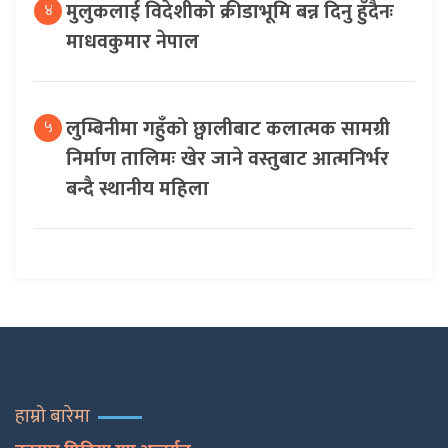
मुलुकलाई विदेशीको क्रीडाभूमि बन्न दिनु हुँदैनः
४
माधवकुमार नेपाल
लुम्बिनीमा गहुँको छ्वालीबाट कलात्मक सामग्री
५
निर्माण तालिमः खेर जाने वस्तुबाट आत्मनिर्भर
बन्दै स्थानीय महिला
हाम्रो बारेमा