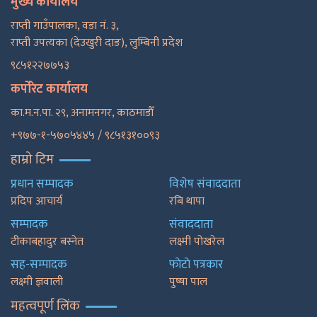
मुख्य कार्यालय
राप्ती गाउँपालका, वडा नं. ३,
राप्ती उपत्यका (देउखुरी दाङ), लुम्बिनी प्रदेश
९८५१२२७७५३
कर्पोरेट कार्यालय
का.म.न.पा. २९, अनामनगर, काठमाडाैँ
+९७७-१-५७०५४४५ / ९८५१३१००९३
हाम्रो टिम
प्रधान सम्पादक
विशेष संवाददाता
प्रदिप आचार्य
रबि थापा
सम्पादक
संवाददाता
टीकाबहादुर बस्नेत
लक्ष्मी पोखरेल
सह-सम्पादक
फाेटाे पत्रकार
लक्ष्मी ज्ञवाली
पुष्षा पाल
महत्वपूर्ण लिंक