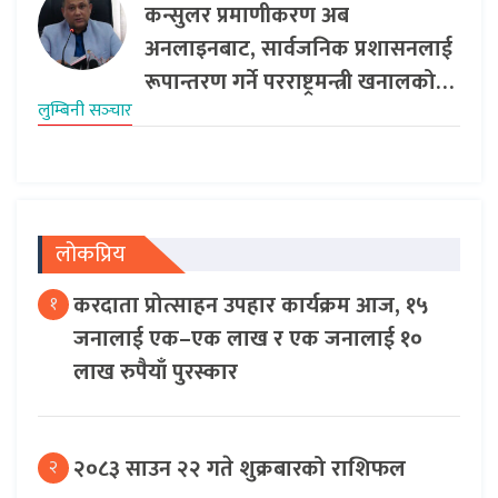
कन्सुलर प्रमाणीकरण अब
अनलाइनबाट, सार्वजनिक प्रशासनलाई
रूपान्तरण गर्ने परराष्ट्रमन्त्री खनालको…
लुम्बिनी सञ्‍चार
लोकप्रिय
करदाता प्रोत्साहन उपहार कार्यक्रम आज, १५
१
जनालाई एक–एक लाख र एक जनालाई १०
लाख रुपैयाँ पुरस्कार
२०८३ साउन २२ गते शुक्रबारको राशिफल
२