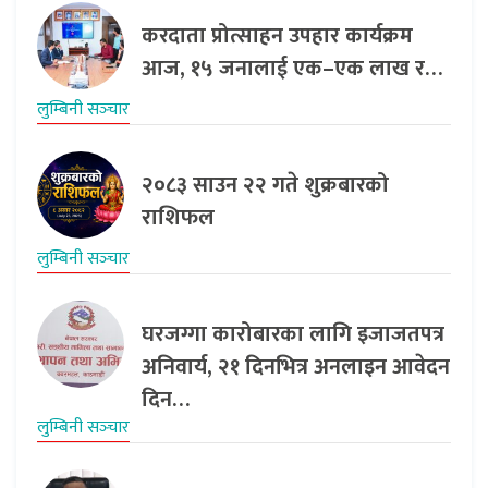
करदाता प्रोत्साहन उपहार कार्यक्रम
आज, १५ जनालाई एक–एक लाख र…
लुम्बिनी सञ्‍चार
२०८३ साउन २२ गते शुक्रबारको
राशिफल
लुम्बिनी सञ्‍चार
घरजग्गा कारोबारका लागि इजाजतपत्र
अनिवार्य, २१ दिनभित्र अनलाइन आवेदन
दिन…
लुम्बिनी सञ्‍चार