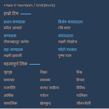
+९७७-१-५७०५४४५ / ९८५१३१००९३
हाम्रो टिम
प्रधान सम्पादक
विशेष संवाददाता
प्रदिप आचार्य
रबि थापा
सम्पादक
संवाददाता
टीकाबहादुर बस्नेत
लक्ष्मी पोखरेल
सह-सम्पादक
फाेटाे पत्रकार
लक्ष्मी ज्ञवाली
पुष्षा पाल
महत्वपूर्ण लिंक
गृहपृष्ठ
शिक्षा
विश्व
समाचार
स्वास्थ्य
विचार
राजनीति
कला/ साहित्य
विविध
आर्थिक
पर्यटन
पालिका
सामाजिक
खेलकुद
जीवनशैली