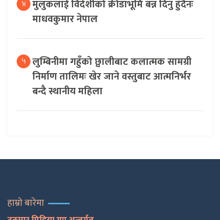
मुलुकलाई विदेशीको क्रीडाभूमि बन्न दिनु हुँदैनः
४
माधवकुमार नेपाल
लुम्बिनीमा गहुँको छ्वालीबाट कलात्मक सामग्री
५
निर्माण तालिमः खेर जाने वस्तुबाट आत्मनिर्भर
बन्दै स्थानीय महिला
हाम्रो बारेमा