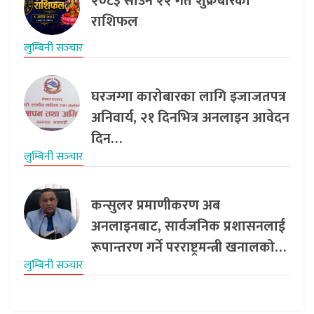
२०८३ साउन २२ गते शुक्रबारको
राशिफल
लुम्बिनी सञ्‍चार
घरजग्गा कारोबारका लागि इजाजतपत्र
अनिवार्य, २१ दिनभित्र अनलाइन आवेदन
दिन…
लुम्बिनी सञ्‍चार
कन्सुलर प्रमाणीकरण अब
अनलाइनबाट, सार्वजनिक प्रशासनलाई
रूपान्तरण गर्ने परराष्ट्रमन्त्री खनालको…
लुम्बिनी सञ्‍चार