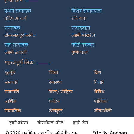
हाम्रो टिम
प्रधान सम्पादक
विशेष संवाददाता
प्रदिप आचार्य
रबि थापा
सम्पादक
संवाददाता
टीकाबहादुर बस्नेत
लक्ष्मी पोखरेल
सह-सम्पादक
फाेटाे पत्रकार
लक्ष्मी ज्ञवाली
पुष्षा पाल
महत्वपूर्ण लिंक
गृहपृष्ठ
शिक्षा
विश्व
समाचार
स्वास्थ्य
विचार
राजनीति
कला/ साहित्य
विविध
आर्थिक
पर्यटन
पालिका
सामाजिक
खेलकुद
जीवनशैली
हाम्रो बारेमा
गोपनीयता नीति
हाम्रो टीम
Site By: Appharu
© 2026 सर्वाधिकार शुरक्षित लुम्बिनी सञ्चार