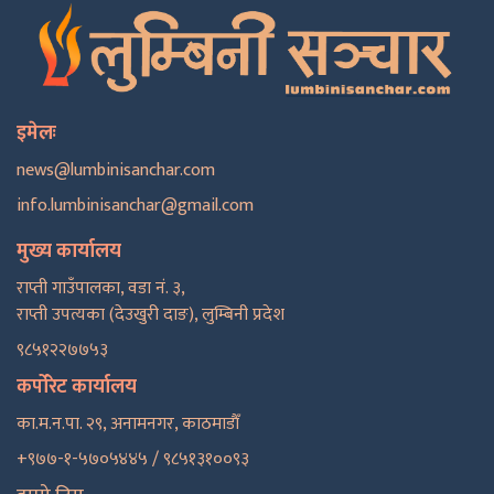
इमेलः
news@lumbinisanchar.com
info.lumbinisanchar@gmail.com
मुख्य कार्यालय
राप्ती गाउँपालका, वडा नं. ३,
राप्ती उपत्यका (देउखुरी दाङ), लुम्बिनी प्रदेश
९८५१२२७७५३
कर्पोरेट कार्यालय
का.म.न.पा. २९, अनामनगर, काठमाडाैँ
+९७७-१-५७०५४४५ / ९८५१३१००९३