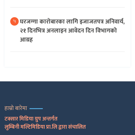
घरजग्गा कारोबारका लागि इजाजतपत्र अनिवार्य,
५
२१ दिनभित्र अनलाइन आवेदन दिन विभागको
आग्रह
हाम्रो बारेमा
टक्सार मिडिया ग्रुप अन्तर्गत
लुम्बिनी मल्टिमिडिया प्रा.लि द्वारा संचालित