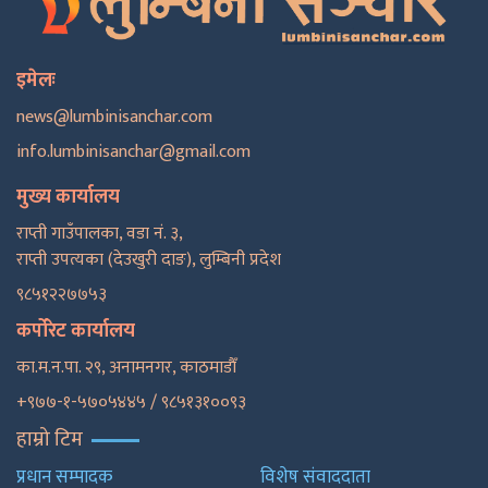
इमेलः
news@lumbinisanchar.com
info.lumbinisanchar@gmail.com
मुख्य कार्यालय
राप्ती गाउँपालका, वडा नं. ३,
राप्ती उपत्यका (देउखुरी दाङ), लुम्बिनी प्रदेश
९८५१२२७७५३
कर्पोरेट कार्यालय
का.म.न.पा. २९, अनामनगर, काठमाडाैँ
+९७७-१-५७०५४४५ / ९८५१३१००९३
हाम्रो टिम
प्रधान सम्पादक
विशेष संवाददाता