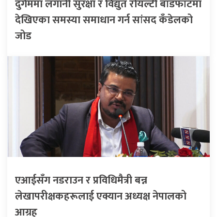
दुर्गममा लगानी सुरक्षा र विद्युत रोयल्टी बाँडफाँटमा
देखिएका समस्या समाधान गर्न सांसद कँडेलको
जोड
एआईसँग नडराउन र प्रविधिमैत्री बन्न
लेखापरीक्षकहरूलाई एक्यान अध्यक्ष नेपालको
आग्रह