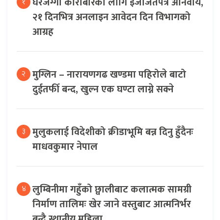
घरजग्गा कारोबारका लागि इजाजतपत्र अनिवार्य,
१
२१ दिनभित्र अनलाइन आवेदन दिन विभागको
आग्रह
मुग्लिन – नारायणगढ खण्डमा पहिरोले बाटो
२
दुईतर्फी बन्द, खुल्न एक घण्टा लाग्ने सक्ने
मुलुकलाई विदेशीको क्रीडाभूमि बन्न दिनु हुँदैनः
३
माधवकुमार नेपाल
लुम्बिनीमा गहुँको छ्वालीबाट कलात्मक सामग्री
४
निर्माण तालिमः खेर जाने वस्तुबाट आत्मनिर्भर
बन्दै स्थानीय महिला