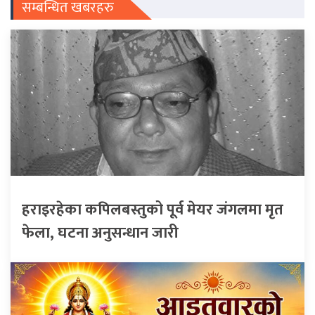
सम्बन्धित खबरहरु
हराइरहेका कपिलबस्तुको पूर्व मेयर जंगलमा मृत
फेला, घटना अनुसन्धान जारी