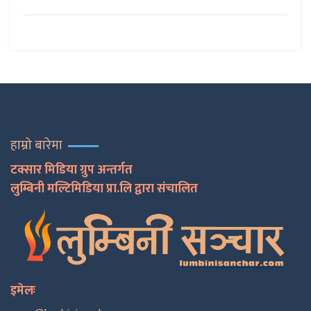
हाम्रो बारेमा
टक्सार मिडिया ग्रुप अन्तर्गत
लुम्बिनी मल्टिमिडिया प्रा.लि द्वारा संचालित
इमेलः