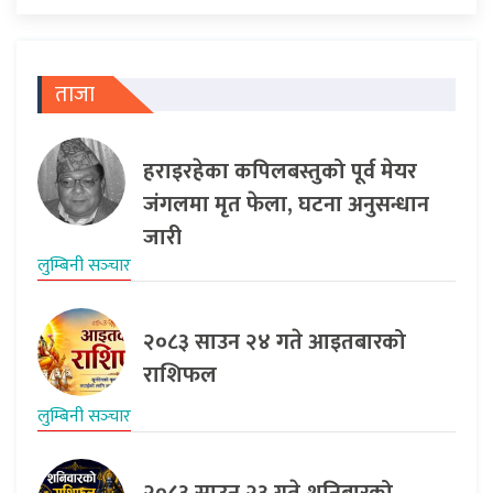
ताजा
हराइरहेका कपिलबस्तुको पूर्व मेयर
जंगलमा मृत फेला, घटना अनुसन्धान
जारी
लुम्बिनी सञ्‍चार
२०८३ साउन २४ गते आइतबारको
राशिफल
लुम्बिनी सञ्‍चार
२०८३ साउन २३ गते शनिबारको