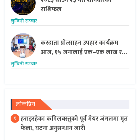
राशिफल
लुम्बिनी सञ्‍चार
करदाता प्रोत्साहन उपहार कार्यक्रम
आज, १५ जनालाई एक–एक लाख र…
लुम्बिनी सञ्‍चार
लोकप्रिय
हराइरहेका कपिलबस्तुको पूर्व मेयर जंगलमा मृत
१
फेला, घटना अनुसन्धान जारी