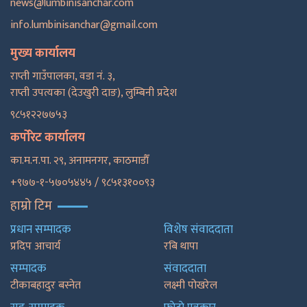
news@lumbinisanchar.com
info.lumbinisanchar@gmail.com
मुख्य कार्यालय
राप्ती गाउँपालका, वडा नं. ३,
राप्ती उपत्यका (देउखुरी दाङ), लुम्बिनी प्रदेश
९८५१२२७७५३
कर्पोरेट कार्यालय
का.म.न.पा. २९, अनामनगर, काठमाडाैँ
+९७७-१-५७०५४४५ / ९८५१३१००९३
हाम्रो टिम
प्रधान सम्पादक
विशेष संवाददाता
प्रदिप आचार्य
रबि थापा
सम्पादक
संवाददाता
टीकाबहादुर बस्नेत
लक्ष्मी पोखरेल