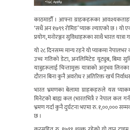
काठमाडाैँ । आफ्ना ग्राहकहरूका आवश्यकताहरू प
‘सधैं अन १७९९ रोमिङ’ प्याक ल्याएको छ । यो एक
प्रयोग, मनोरञ्जन सुविधाहरूका साथै भारत यात्रा ग
यो २८ दिनसम्म मान्य रहने यो प्याकमा नेपाल
उच्च गतिको डेटा, अनलिमिटेड यूट्युब, बिमा सु
यात्रुहरूलाई चिन्तामुक्त यात्राको अनुभव लिन
दौरान बिना कुनै अवरोध र अतिरिक्त खर्च निर्वाध
भारत भ्रमणका बेलामा ग्राहकहरुले यस प्य
मिनेटको बाह्य कल (भारतभित्रै र नेपाल कल गर्न
भ्रमण गर्दा कुनै दुर्घटना भएमा रु. १,००,००० सम
छ ।
करसहित रु. १७९९ शुल्क रहेको यो वान टाइम प्