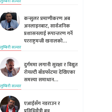
लुम्बिनी सञ्‍चार
कन्सुलर प्रमाणीकरण अब
अनलाइनबाट, सार्वजनिक
प्रशासनलाई रूपान्तरण गर्ने
परराष्ट्रमन्त्री खनालको…
लुम्बिनी सञ्‍चार
दुर्गममा लगानी सुरक्षा र विद्युत
रोयल्टी बाँडफाँटमा देखिएका
समस्या समाधान…
लुम्बिनी सञ्‍चार
एआईसँग नडराउन र
प्रविधिमैत्री बन्न