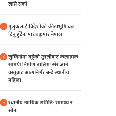
लाग्ने सक्ने
मुलुकलाई विदेशीको क्रीडाभूमि बन्न
३
दिनु हुँदैनः माधवकुमार नेपाल
लुम्बिनीमा गहुँको छ्वालीबाट कलात्मक
४
सामग्री निर्माण तालिमः खेर जाने
वस्तुबाट आत्मनिर्भर बन्दै स्थानीय
महिला
स्थानीय न्यायिक समिति: सामर्थ्य र
५
सीमा