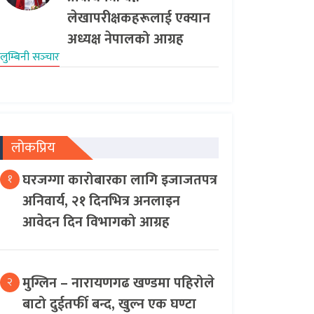
लेखापरीक्षकहरूलाई एक्यान
अध्यक्ष नेपालको आग्रह
लुम्बिनी सञ्‍चार
लोकप्रिय
घरजग्गा कारोबारका लागि इजाजतपत्र
१
अनिवार्य, २१ दिनभित्र अनलाइन
आवेदन दिन विभागको आग्रह
मुग्लिन – नारायणगढ खण्डमा पहिरोले
२
बाटो दुईतर्फी बन्द, खुल्न एक घण्टा