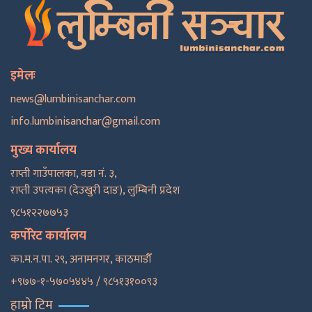
इमेलः
news@lumbinisanchar.com
info.lumbinisanchar@gmail.com
मुख्य कार्यालय
राप्ती गाउँपालका, वडा नं. ३,
राप्ती उपत्यका (देउखुरी दाङ), लुम्बिनी प्रदेश
९८५१२२७७५३
कर्पोरेट कार्यालय
का.म.न.पा. २९, अनामनगर, काठमाडाैँ
+९७७-१-५७०५४४५ / ९८५१३१००९३
हाम्रो टिम