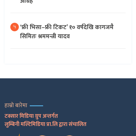
आग्रह
‘फ्री भिसा–फ्री टिकट’ १० वर्षदेखि कागजमै
५
सिमितः श्रममन्त्री यादव
हाम्रो बारेमा
टक्सार मिडिया ग्रुप अन्तर्गत
लुम्बिनी मल्टिमिडिया प्रा.लि द्वारा संचालित