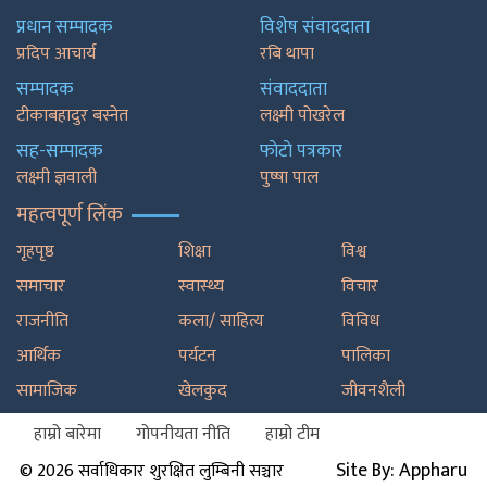
प्रधान सम्पादक
विशेष संवाददाता
प्रदिप आचार्य
रबि थापा
सम्पादक
संवाददाता
टीकाबहादुर बस्नेत
लक्ष्मी पोखरेल
सह-सम्पादक
फाेटाे पत्रकार
लक्ष्मी ज्ञवाली
पुष्षा पाल
महत्वपूर्ण लिंक
गृहपृष्ठ
शिक्षा
विश्व
समाचार
स्वास्थ्य
विचार
राजनीति
कला/ साहित्य
विविध
आर्थिक
पर्यटन
पालिका
सामाजिक
खेलकुद
जीवनशैली
हाम्रो बारेमा
गोपनीयता नीति
हाम्रो टीम
Site By: Appharu
© 2026 सर्वाधिकार शुरक्षित लुम्बिनी सञ्चार