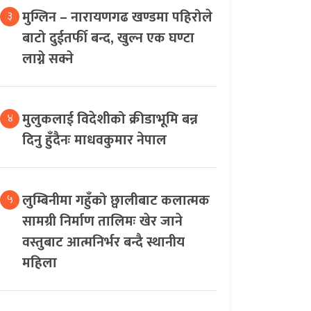
मुग्लिन – नारायणगढ खण्डमा पहिरोले
३
बाटो दुईतर्फी बन्द, खुल्न एक घण्टा
लाग्ने सक्ने
मुलुकलाई विदेशीको क्रीडाभूमि बन्न
४
दिनु हुँदैनः माधवकुमार नेपाल
लुम्बिनीमा गहुँको छ्वालीबाट कलात्मक
५
सामग्री निर्माण तालिमः खेर जाने
वस्तुबाट आत्मनिर्भर बन्दै स्थानीय
महिला