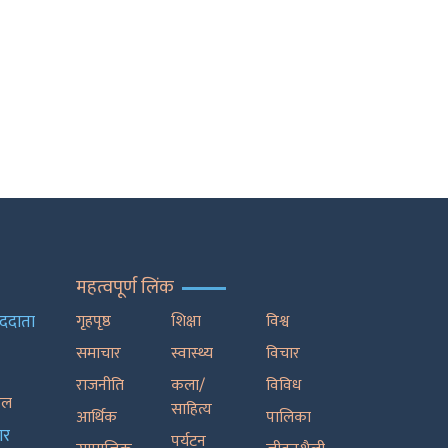
महत्वपूर्ण लिंक
ाददाता
गृहपृष्ठ
शिक्षा
विश्व
समाचार
स्वास्थ्य
विचार
राजनीति
कला/
विविध
रेल
साहित्य
आर्थिक
पालिका
ार
पर्यटन