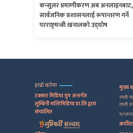
कन्सुलर प्रमाणीकरण अब अनलाइनबाट,
सार्वजनिक प्रशासनलाई रूपान्तरण गर्ने
परराष्ट्रमन्त्री खनालको उद्घोष
हाम्रो बारेमा
मुख्य 
टक्सार मिडिया ग्रुप अन्तर्गत
राप्ती ग
लुम्बिनी मल्टिमिडिया प्रा.लि द्वारा
राप्ती उ
संचालित
९८५१२
कर्पोरे