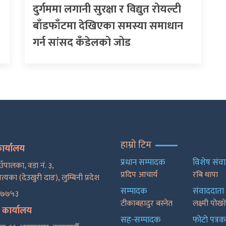
दुर्गममा लगानी सुरक्षा र विद्युत रोयल्टी
बाँडफाँटमा देखिएका समस्या समाधान
गर्न सांसद कँडेलको जोड
हाम्रो टिम
कार्यालय
प्रधान सम्पादक
विशेष संव
ाउँपालका, वडा नं. ३,
प्रदिप आचार्य
रबि थापा
पत्यका (देउखुरी दाङ), लुम्बिनी प्रदेश
सम्पादक
संवाददाता
२७७५३
टीकाबहादुर बस्नेत
लक्ष्मी पोख
ट कार्यालय
सह-सम्पादक
फाेटाे पत्रक