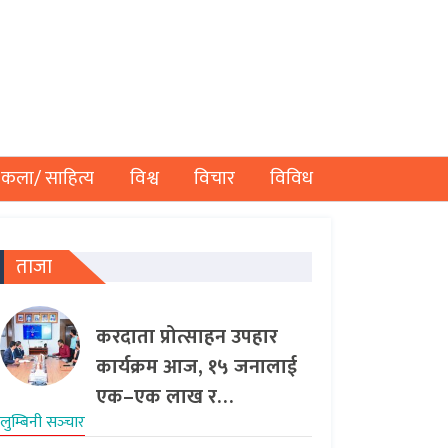
कला/ साहित्य
विश्व
विचार
विविध
ताजा
करदाता प्रोत्साहन उपहार
कार्यक्रम आज, १५ जनालाई
एक–एक लाख र…
लुम्बिनी सञ्‍चार