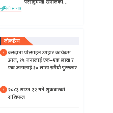
परराष्ट्रमन्त्री खनालको…
लुम्बिनी सञ्‍चार
लोकप्रिय
करदाता प्रोत्साहन उपहार कार्यक्रम
१
आज, १५ जनालाई एक–एक लाख र
एक जनालाई १० लाख रुपैयाँ पुरस्कार
२०८३ साउन २२ गते शुक्रबारको
२
राशिफल