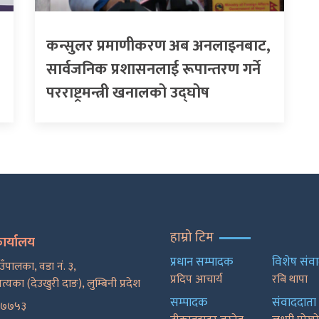
कन्सुलर प्रमाणीकरण अब अनलाइनबाट,
सार्वजनिक प्रशासनलाई रूपान्तरण गर्ने
परराष्ट्रमन्त्री खनालको उद्घोष
हाम्रो टिम
कार्यालय
प्रधान सम्पादक
विशेष संव
ाउँपालका, वडा नं. ३,
प्रदिप आचार्य
रबि थापा
पत्यका (देउखुरी दाङ), लुम्बिनी प्रदेश
सम्पादक
संवाददाता
२७७५३