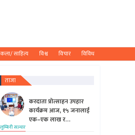
कला/ साहित्य
विश्व
विचार
विविध
ताजा
करदाता प्रोत्साहन उपहार
कार्यक्रम आज, १५ जनालाई
एक–एक लाख र…
लुम्बिनी सञ्‍चार