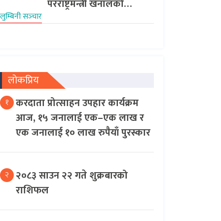
परराष्ट्रमन्त्री खनालको…
लुम्बिनी सञ्‍चार
लोकप्रिय
करदाता प्रोत्साहन उपहार कार्यक्रम
१
आज, १५ जनालाई एक–एक लाख र
एक जनालाई १० लाख रुपैयाँ पुरस्कार
२०८३ साउन २२ गते शुक्रबारको
२
राशिफल