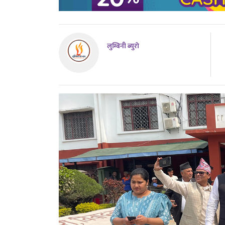
लुम्बिनी ब्युराे