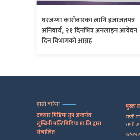
घरजग्गा कारोबारका लागि इजाजतपत्र
अनिवार्य, २१ दिनभित्र अनलाइन आवेदन
दिन विभागको आग्रह
हाम्रो बारेमा
मुख्य 
टक्सार मिडिया ग्रुप अन्तर्गत
राप्ती ग
लुम्बिनी मल्टिमिडिया प्रा.लि द्वारा
राप्ती उ
संचालित
९८५१२