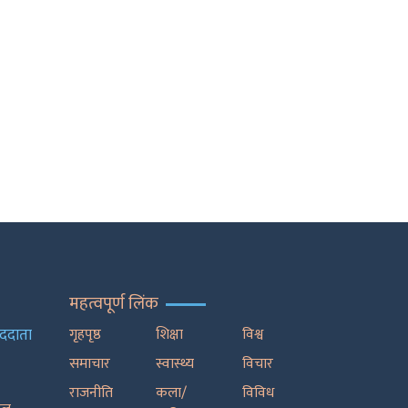
महत्वपूर्ण लिंक
ाददाता
गृहपृष्ठ
शिक्षा
विश्व
समाचार
स्वास्थ्य
विचार
राजनीति
कला/
विविध