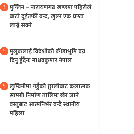
मुग्लिन – नारायणगढ खण्डमा पहिरोले
३
बाटो दुईतर्फी बन्द, खुल्न एक घण्टा
लाग्ने सक्ने
मुलुकलाई विदेशीको क्रीडाभूमि बन्न
४
दिनु हुँदैनः माधवकुमार नेपाल
लुम्बिनीमा गहुँको छ्वालीबाट कलात्मक
५
सामग्री निर्माण तालिमः खेर जाने
वस्तुबाट आत्मनिर्भर बन्दै स्थानीय
महिला