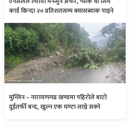
एनसेलले ल्यायो मनसुन अफर, प्याक वा सिम
कार्ड किन्दा २० प्रतिशतसम्म क्यासब्याक पाइने
मुग्लिन – नारायणगढ खण्डमा पहिरोले बाटो
दुईतर्फी बन्द, खुल्न एक घण्टा लाग्ने सक्ने