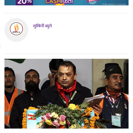
लुम्बिनी ब्युराे