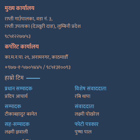
मुख्य कार्यालय
राप्ती गाउँपालका, वडा नं. ३,
राप्ती उपत्यका (देउखुरी दाङ), लुम्बिनी प्रदेश
९८५१२२७७५३
कर्पोरेट कार्यालय
का.म.न.पा. २९, अनामनगर, काठमाडाैँ
+९७७-१-५७०५४४५ / ९८५१३१००९३
हाम्रो टिम
प्रधान सम्पादक
विशेष संवाददाता
प्रदिप आचार्य
रबि थापा
सम्पादक
संवाददाता
टीकाबहादुर बस्नेत
लक्ष्मी पोखरेल
सह-सम्पादक
फाेटाे पत्रकार
लक्ष्मी ज्ञवाली
पुष्षा पाल