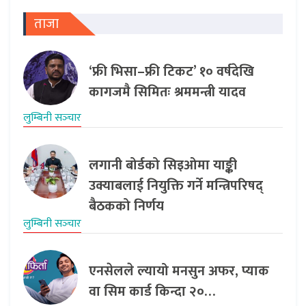
ताजा
‘फ्री भिसा–फ्री टिकट’ १० वर्षदेखि
कागजमै सिमितः श्रममन्त्री यादव
लुम्बिनी सञ्‍चार
लगानी बोर्डको सिइओमा याङ्की
उक्याबलाई नियुक्ति गर्ने मन्त्रिपरिषद्
बैठकको निर्णय
लुम्बिनी सञ्‍चार
एनसेलले ल्यायो मनसुन अफर, प्याक
वा सिम कार्ड किन्दा २०…