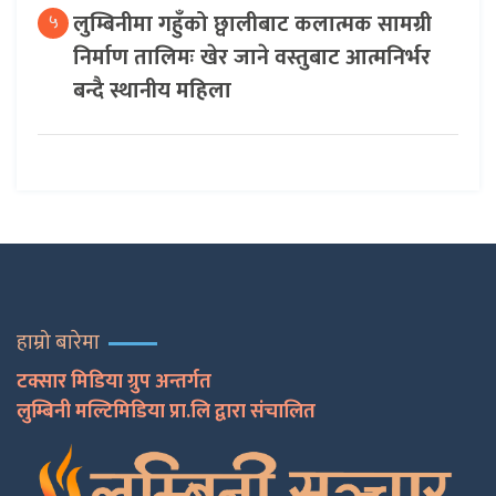
लुम्बिनीमा गहुँको छ्वालीबाट कलात्मक सामग्री
५
निर्माण तालिमः खेर जाने वस्तुबाट आत्मनिर्भर
बन्दै स्थानीय महिला
हाम्रो बारेमा
टक्सार मिडिया ग्रुप अन्तर्गत
लुम्बिनी मल्टिमिडिया प्रा.लि द्वारा संचालित