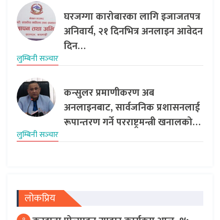
घरजग्गा कारोबारका लागि इजाजतपत्र
अनिवार्य, २१ दिनभित्र अनलाइन आवेदन
दिन…
लुम्बिनी सञ्‍चार
कन्सुलर प्रमाणीकरण अब
अनलाइनबाट, सार्वजनिक प्रशासनलाई
रूपान्तरण गर्ने परराष्ट्रमन्त्री खनालको…
लुम्बिनी सञ्‍चार
लोकप्रिय