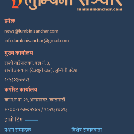
इमेलः
news@lumbinisanchar.com
info.lumbinisanchar@gmail.com
मुख्य कार्यालय
राप्ती गाउँपालका, वडा नं. ३,
राप्ती उपत्यका (देउखुरी दाङ), लुम्बिनी प्रदेश
९८५१२२७७५३
कर्पोरेट कार्यालय
का.म.न.पा. २९, अनामनगर, काठमाडाैँ
+९७७-१-५७०५४४५ / ९८५१३१००९३
हाम्रो टिम
प्रधान सम्पादक
विशेष संवाददाता