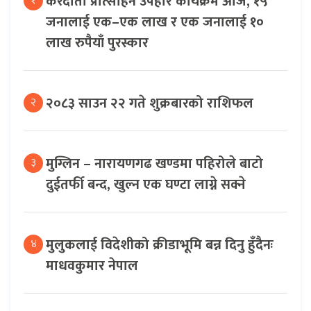
करदाता प्रोत्साहन उपहार कार्यक्रम आज, १५
१
जनालाई एक–एक लाख र एक जनालाई १०
लाख रुपैयाँ पुरस्कार
२०८३ साउन २२ गते शुक्रबारको राशिफल
२
मुग्लिन – नारायणगढ खण्डमा पहिरोले बाटो
३
दुईतर्फी बन्द, खुल्न एक घण्टा लाग्ने सक्ने
मुलुकलाई विदेशीको क्रीडाभूमि बन्न दिनु हुँदैनः
४
माधवकुमार नेपाल