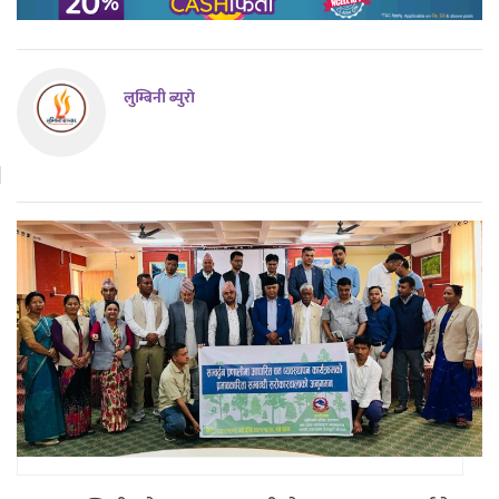
लुम्बिनी ब्युराे