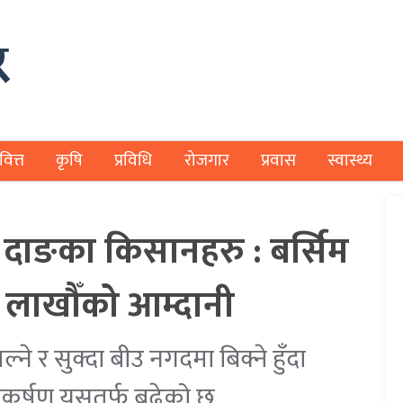
वित्त
कृषि
प्रविधि
रोजगार
प्रवास
स्वास्थ्य
दै दाङका किसानहरु : बर्सिम
 लाखौँको आम्दानी
ने र सुक्दा बीउ नगदमा बिक्ने हुँदा
र्षण यसतर्फ बढेको छ