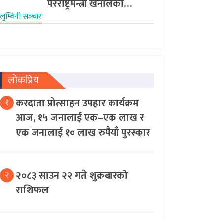
परराष्ट्रमन्त्री खनालको…
लुम्बिनी सञ्‍चार
लोकप्रिय
करदाता प्रोत्साहन उपहार कार्यक्रम
१
आज, १५ जनालाई एक–एक लाख र
एक जनालाई १० लाख रुपैयाँ पुरस्कार
२०८३ साउन २२ गते शुक्रबारको
२
राशिफल