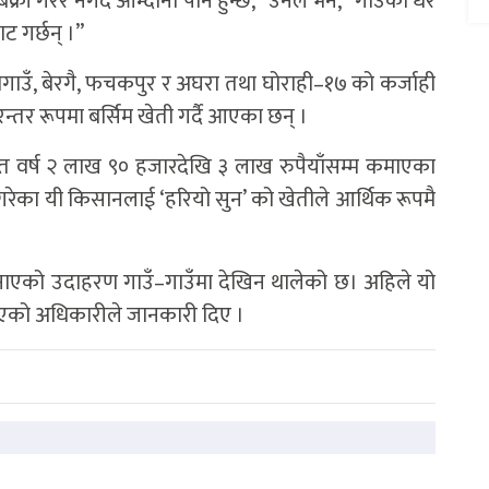
क्री गरेर नगद आम्दानी पनि हुन्छ,” उनले भने, “गाउँका धेरै
ट गर्छन् ।”
ुवागाउँ, बेरगै, फचकपुर र अघरा तथा घोराही–१७ को कर्जाही
न्तर रूपमा बर्सिम खेती गर्दै आएका छन् ।
े गत वर्ष २ लाख ९० हजारदेखि ३ लाख रुपैयाँसम्म कमाएका
 गरेका यी किसानलाई ‘हरियो सुन’ को खेतीले आर्थिक रूपमै
नाएको उदाहरण गाउँ–गाउँमा देखिन थालेको छ। अहिले यो
 गएको अधिकारीले जानकारी दिए ।