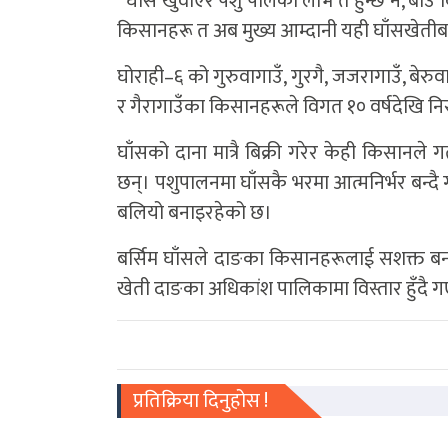
“घाँस खुवाएर पशु पालेको लाभ त हुन्छ नै, बीउ बि
किसानहरू त अब मुख्य आम्दानी यही घाँसखेतीबा
घोराही–६ को गुरुवागाउँ, गुरगै, जजरागाउँ, बेर
र गैरागाउँका किसानहरूले विगत १० वर्षदेखि निर
घाँसको दाना मात्रै बिक्री गरेर केही किसानल
छन्। पशुपालनमा घाँसकै भरमा आत्मनिर्भर बन्दै
बलियो बनाइरहेको छ।
बर्सिम घाँसले दाङका किसानहरूलाई सशक्त ब
खेती दाङका अधिकांश पालिकामा विस्तार हुँदै
प्रतिक्रिया दिनुहोस !