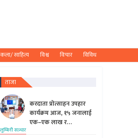
कला/ साहित्य
विश्व
विचार
विविध
ताजा
करदाता प्रोत्साहन उपहार
कार्यक्रम आज, १५ जनालाई
एक–एक लाख र…
लुम्बिनी सञ्‍चार