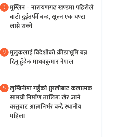
मुग्लिन – नारायणगढ खण्डमा पहिरोले
३
बाटो दुईतर्फी बन्द, खुल्न एक घण्टा
लाग्ने सक्ने
मुलुकलाई विदेशीको क्रीडाभूमि बन्न
४
दिनु हुँदैनः माधवकुमार नेपाल
लुम्बिनीमा गहुँको छ्वालीबाट कलात्मक
५
सामग्री निर्माण तालिमः खेर जाने
वस्तुबाट आत्मनिर्भर बन्दै स्थानीय
महिला